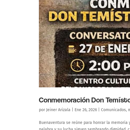
Conmemoración Don Temístoc
por
Jeiner Arizala
|
Ene 26, 2026
|
Comunicados
,
Buenaventura se reúne para honrar la memoria y
palabra y su lucha siguen sembrando dignidad, c