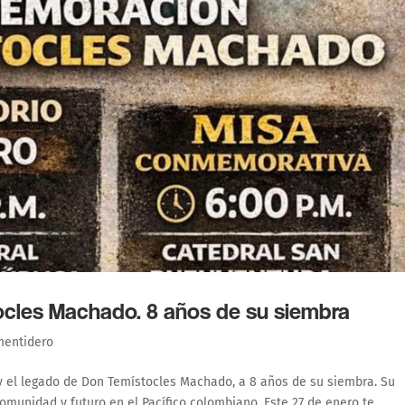
les Machado. 8 años de su siembra
mentidero
 el legado de Don Temístocles Machado, a 8 años de su siembra. Su
omunidad y futuro en el Pacífico colombiano. Este 27 de enero te