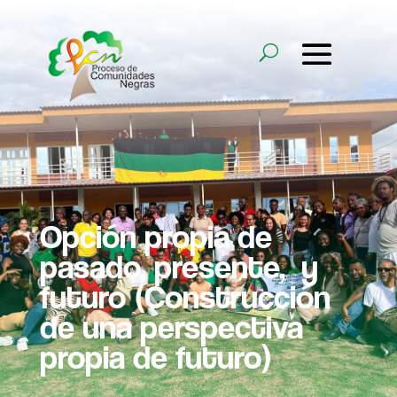
Opción propia de
pasado, presente, y
futuro (Construcción
de una perspectiva
propia de futuro)