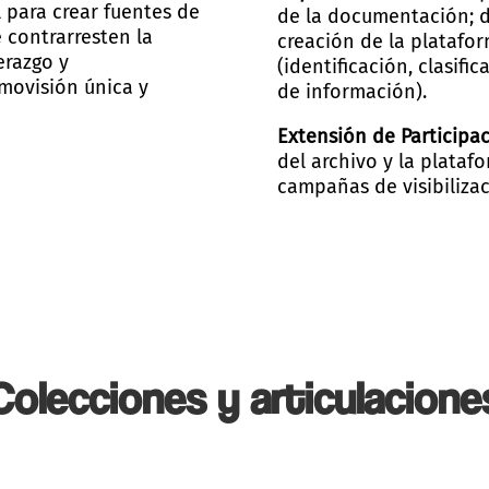
l para crear fuentes de
de la documentación; di
 contrarresten la
creación de la platafor
derazgo y
(identificación, clasifi
movisión única y
de información).
Extensión de Participa
del archivo y la plataf
campañas de visibilizac
Colecciones y articulacione