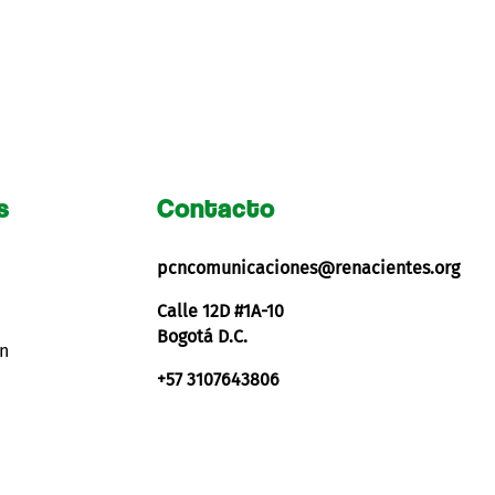
s
Contacto
pcncomunicaciones@renacientes.org
Calle 12D #1A-10
Bogotá D.C.
ón
+57 3107643806