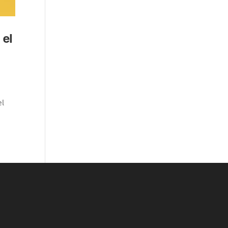
 el
el