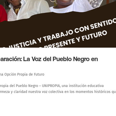
aración: La Voz del Pueblo Negro en
na Opción Propia de Futuro
 Propia del Pueblo Negro – UNIPROPIA, una institución educativa
rmeza y claridad nuestra voz colectiva en los momentos históricos q