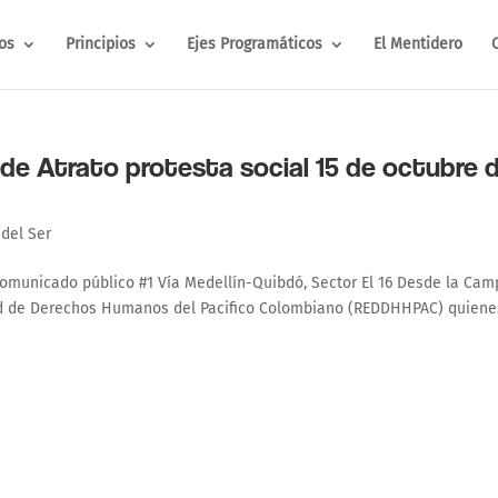
os
Principios
Ejes Programáticos
El Mentidero
e Atrato protesta social 15 de octubre 
 del Ser
Comunicado público #1 Vía Medellín-Quibdó, Sector El 16 Desde la Ca
Red de Derechos Humanos del Pacifico Colombiano (REDDHHPAC) quiene