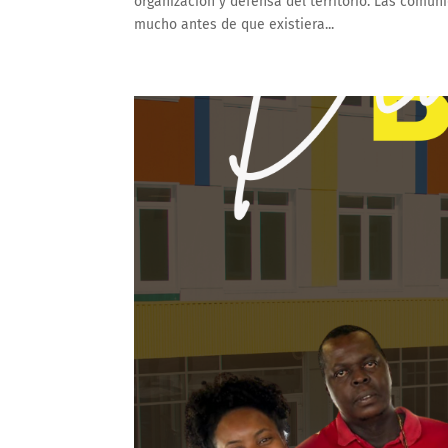
organización y defensa del territorio. Las comu
mucho antes de que existiera...