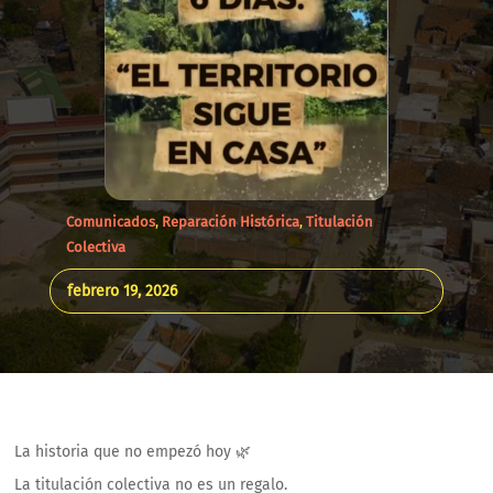
Comunicados
,
Reparación Histórica
,
Titulación
Colectiva
febrero 19, 2026
La historia que no empezó hoy 🌿
La titulación colectiva no es un regalo.