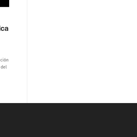
ica
ación
 del