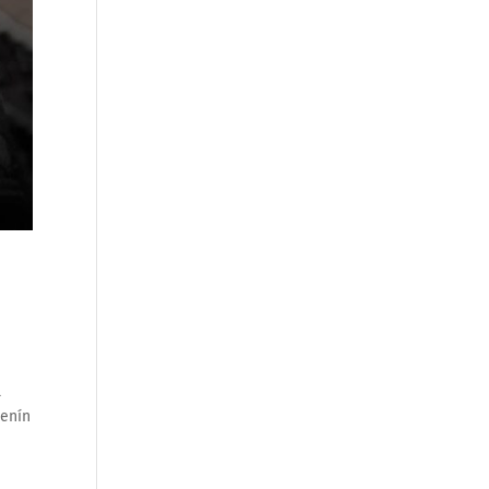
l
Benín