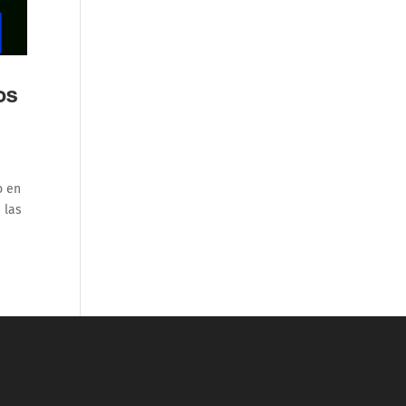
os
o en
 las