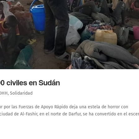
0 civiles en Sudán
DHH
,
Solidaridad
ur por las Fuerzas de Apoyo Rápido deja una estela de horror con
iudad de Al-Fashir, en el norte de Darfur, se ha convertido en el esce