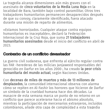
La tragedia alcanza dimensiones aún más graves con el
asesinato de
cinco voluntarios de la Media Luna Roja
en la
localidad de Bara, también bajo control paramilitar. Otros tres
trabajadores humanitarios permanecen desaparecidos después
de que su convoy, claramente identificado, fuera atacado
durante una misión de reparto de alimentos.
«Estamos horrorizados. Cualquier ataque contra equipos
humanitarios es inaceptable», declaró la Federación
Internacional de la Cruz Roja, que suma
21 trabajadores
humanitarios asesinados
desde el inicio del conflicto en abril de
2023.
Contexto de un conflicto devastador
La guerra civil sudanesa, que enfrenta al ejército regular contra
las FAR -herederas de las milicias Janjaweed responsables del
genocidio en Darfur en los años 2000-, ha creado
la peor crisis
humanitaria del mundo actual
, según Naciones Unidas.
Con
decenas de miles de muertos y más de 13 millones de
desplazados
, la comunidad internacional observa con alarma
cómo se repiten en Al-Fashir los horrores que hicieron de Darfur
un símbolo de la crueldad humana hace dos décadas. La
masacre de esta semana marca un punto de no retorno en un
conflicto que parece acelerarse hacia el abismo absoluto,
mientras la participación de mercenarios extranjeros, incluidos
colombianos, añade otra capa de complejidad a esta tragedia