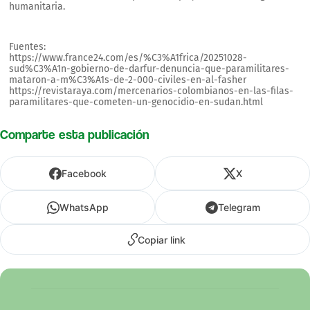
humanitaria.
Fuentes:
https://www.france24.com/es/%C3%A1frica/20251028-
sud%C3%A1n-gobierno-de-darfur-denuncia-que-paramilitares-
mataron-a-m%C3%A1s-de-2-000-civiles-en-al-fasher
https://revistaraya.com/mercenarios-colombianos-en-las-filas-
paramilitares-que-cometen-un-genocidio-en-sudan.html
Comparte esta publicación
Facebook
X
WhatsApp
Telegram
Copiar link