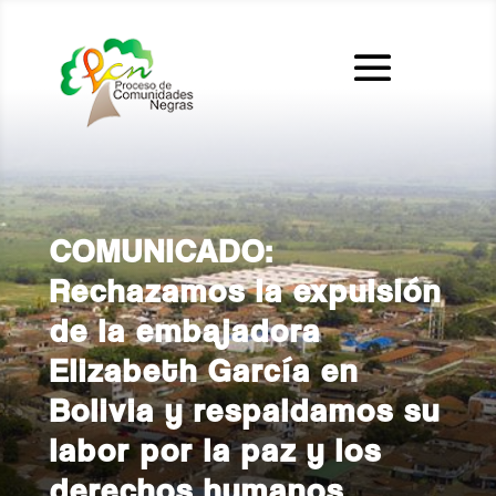
COMUNICADO:
Rechazamos la expulsión
de la embajadora
Elizabeth García en
Bolivia y respaldamos su
labor por la paz y los
derechos humanos