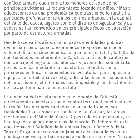
conflicto armado que tiene a los menores de edad como
principales víctimas. El reclutamiento forzado de niños, niñas y
adolescentes es una problemática que trasciende lo rural y ha
penetrado profundamente en los centros urbanos. En la capital
del Valle del Cauca, lugares como el distrito de Aguablanca y La
Ladera se han convertido en los principales focos de captación
por parte de estructuras armadas.
Desde hace varios años, comunidades y entidades públicas
denuncian cómo los actores armados se aprovechan de la
vulnerabilidad socioeconómica, el abandono estatal y la falta de
oportunidades en el oriente de Cali. Las tácticas de captación
operan bajo el engaño. Las infancias y juventudes son alejadas
de sus familias mediante falsas ofertas laborales como
jornaleros en fincas o supuestas convocatorias para ingresar a
equipos de fútbol. Una vez integrados a las filas en zonas rurales
del suroccidente, el retorno es casi imposible y muchos intentos
de escape terminan de manera fatal.
La dinámica del reclutamiento en el oriente de Cali está
directamente conectada con el control territorial en el resto de
la región. Los menores captados en la ciudad suelen ser
trasladados hacia zonas de conflicto en el Cauca y las áreas
montañosas del Valle del Cauca. A pesar de este panorama, se
han logrado algunos operativos de rescate. En febrero de este
año, tropas del Batallón de Infantería Ligera número 8 de la
Tercera Brigada rescataron en Jamundí a cuatro adolescentes
que lograron escapar tras un año y medio de cautiverio. De igual