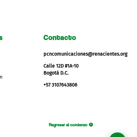
s
Contacto
pcncomunicaciones@renacientes.org
Calle 12D #1A-10
Bogotá D.C.
ón
+57 3107643806
Regresar al comienzo