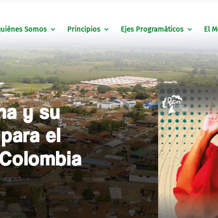
uiénes Somos
Principios
Ejes Programáticos
El M
na y su
para el
 Colombia