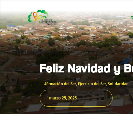
Q
Feliz Navidad y 
Afirmación del Ser
,
Ejercicio del Ser
,
Solidaridad
marzo 25, 2025