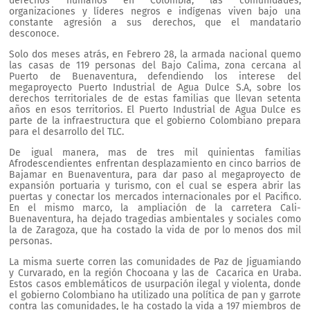
derechos humanos en Colombia, las comunidades,
organizaciones y líderes negros e indígenas viven bajo una
constante agresión a sus derechos, que el mandatario
desconoce.
Solo dos meses atrás, en Febrero 28, la armada nacional quemo
las casas de 119 personas del Bajo Calima, zona cercana al
Puerto de Buenaventura, defendiendo los interese del
megaproyecto Puerto Industrial de Agua Dulce S.A, sobre los
derechos territoriales de de estas familias que llevan setenta
años en esos territorios. El Puerto Industrial de Agua Dulce es
parte de la infraestructura que el gobierno Colombiano prepara
para el desarrollo del TLC.
De igual manera, mas de tres mil quinientas familias
Afrodescendientes enfrentan desplazamiento en cinco barrios de
Bajamar en Buenaventura, para dar paso al megaproyecto de
expansión portuaria y turismo, con el cual se espera abrir las
puertas y conectar los mercados internacionales por el Pacifico.
En el mismo marco, la ampliación de la carretera Cali-
Buenaventura, ha dejado tragedias ambientales y sociales como
la de Zaragoza, que ha costado la vida de por lo menos dos mil
personas.
La misma suerte corren las comunidades de Paz de Jiguamiando
y Curvarado, en la región Chocoana y las de Cacarica en Uraba.
Estos casos emblemáticos de usurpación ilegal y violenta, donde
el gobierno Colombiano ha utilizado una política de pan y garrote
contra las comunidades, le ha costado la vida a 197 miembros de