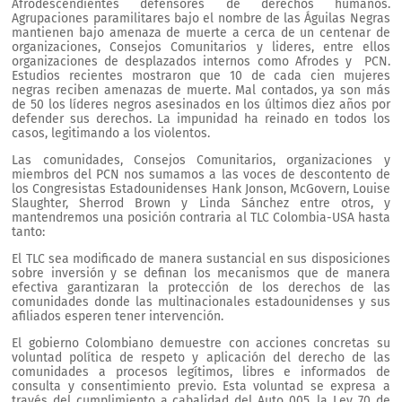
Afrodescendientes defensores de derechos humanos.
Agrupaciones paramilitares bajo el nombre de las Águilas Negras
mantienen bajo amenaza de muerte a cerca de un centenar de
organizaciones, Consejos Comunitarios y lideres, entre ellos
organizaciones de desplazados internos como Afrodes y PCN.
Estudios recientes mostraron que 10 de cada cien mujeres
negras reciben amenazas de muerte. Mal contados, ya son más
de 50 los líderes negros asesinados en los últimos diez años por
defender sus derechos. La impunidad ha reinado en todos los
casos, legitimando a los violentos.
Las comunidades, Consejos Comunitarios, organizaciones y
miembros del PCN nos sumamos a las voces de descontento de
los Congresistas Estadounidenses Hank Jonson, McGovern, Louise
Slaughter, Sherrod Brown y Linda Sánchez entre otros, y
mantendremos una posición contraria al TLC Colombia-USA hasta
tanto:
El TLC sea modificado de manera sustancial en sus disposiciones
sobre inversión y se definan los mecanismos que de manera
efectiva garantizaran la protección de los derechos de las
comunidades donde las multinacionales estadounidenses y sus
afiliados esperen tener intervención.
El gobierno Colombiano demuestre con acciones concretas su
voluntad política de respeto y aplicación del derecho de las
comunidades a procesos legítimos, libres e informados de
consulta y consentimiento previo. Esta voluntad se expresa a
través del cumplimiento a cabalidad del Auto 005, la Ley 70 de