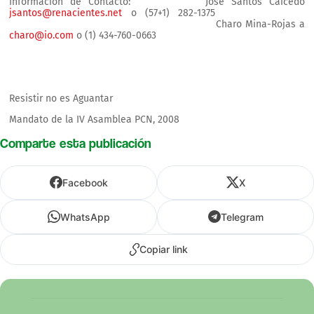
Información de Contacto: José Santos Caicedo
jsantos@renacientes.net
o (57+1) 282-1375
Charo Mina-Rojas a
charo@io.com
o (1) 434-760-0663
Resistir no es Aguantar
Mandato de la IV Asamblea PCN, 2008
Comparte esta publicación
Facebook
X
WhatsApp
Telegram
Copiar link