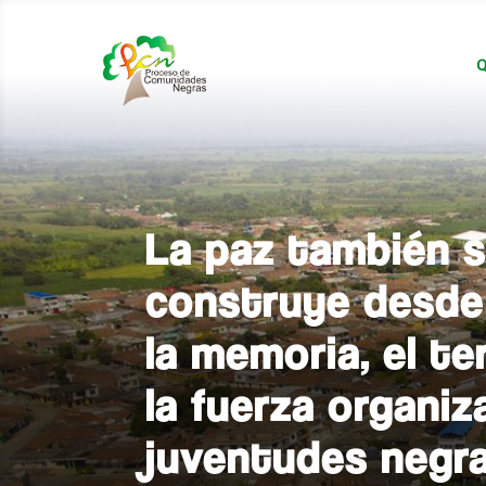
Q
La paz también 
construye desde 
la memoria, el te
la fuerza organiz
juventudes negr