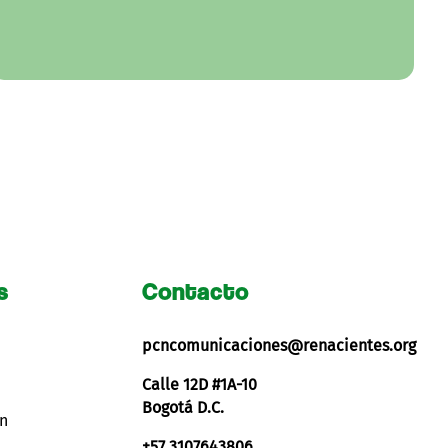
s
Contacto
pcncomunicaciones@renacientes.org
Calle 12D #1A-10
Bogotá D.C.
ón
+57 3107643806