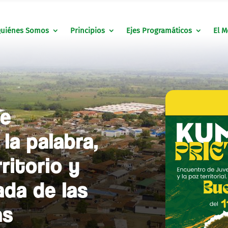
uiénes Somos
Principios
Ejes Programáticos
El M
se
la palabra,
rritorio y
ada de las
as