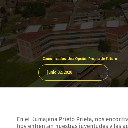
Comunicados
,
Una Opción Propia de Futuro
junio 02, 2026
En el Kumajana Prieto Prieta, nos encontr
hoy enfrentan nuestras juventudes y las ap