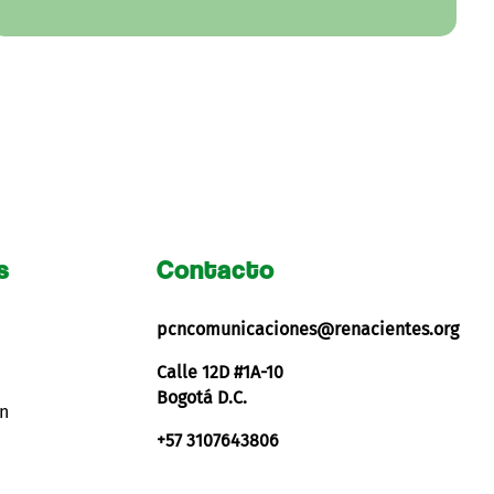
s
Contacto
pcncomunicaciones@renacientes.org
Calle 12D #1A-10
Bogotá D.C.
ón
+57 3107643806