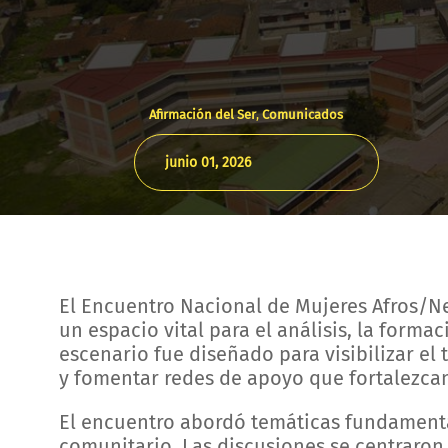
Afirmación del Ser
,
Comunicados
junio 01, 2026
El Encuentro Nacional de Mujeres Afros/N
un espacio vital para el análisis, la forma
escenario fue diseñado para visibilizar el 
y fomentar redes de apoyo que fortalezcan
El encuentro abordó temáticas fundamental
comunitario. Las discusiones se centraron e