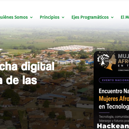
uiénes Somos
Principios
Ejes Programáticos
El M
cha digital
a de las