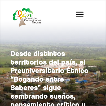
Desde distintos
territorios del país, el
Preuniversitario Étnico
“Bogando entre
Saberes” sigue
sembrando sueños,
pensamiento crítico y