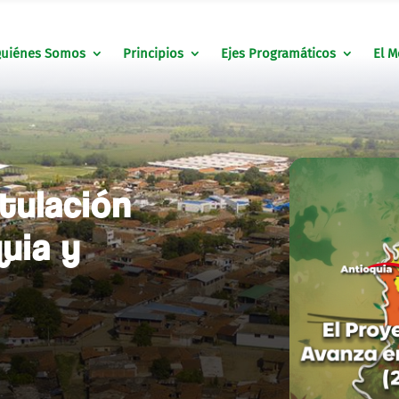
uiénes Somos
Principios
Ejes Programáticos
El M
itulación
uia y