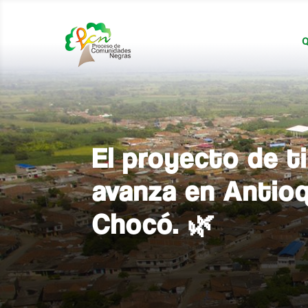
Q
El proyecto de t
avanza en Antioq
Chocó. 🌿