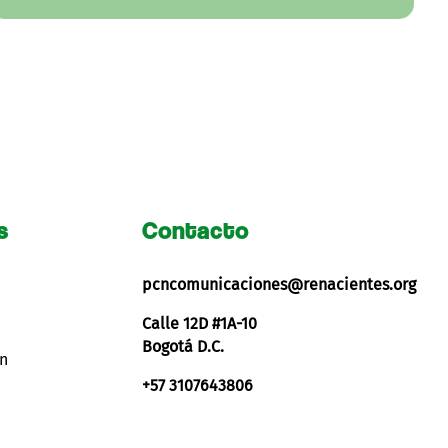
s
Contacto
pcncomunicaciones@renacientes.org
Calle 12D #1A-10
Bogotá D.C.
ón
+57 3107643806