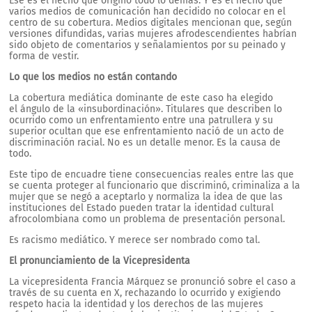
Ese es el hecho que originó todo lo demás. Y es el hecho que
varios medios de comunicación han decidido no colocar en el
centro de su cobertura. Medios digitales mencionan que, según
versiones difundidas, varias mujeres afrodescendientes habrían
sido objeto de comentarios y señalamientos por su peinado y
forma de vestir.
Lo que los medios no est
á
n contando
La cobertura mediática dominante de este caso ha elegido
el ángulo de la «insubordinación». Titulares que describen lo
ocurrido como un enfrentamiento entre una patrullera y su
superior ocultan que ese enfrentamiento nació de un acto de
discriminación racial. No es un detalle menor. Es la causa de
todo.
Este tipo de encuadre tiene consecuencias reales entre las que
se cuenta proteger al funcionario que discriminó, criminaliza a la
mujer que se negó a aceptarlo y normaliza la idea de que las
instituciones del Estado pueden tratar la identidad cultural
afrocolombiana como un problema de presentación personal.
Es racismo mediático. Y merece ser nombrado como tal.
El pronunciamiento de la Vicepresidenta
La vicepresidenta Francia Márquez se pronunció sobre el caso a
través de su cuenta en X, rechazando lo ocurrido y exigiendo
respeto hacia la identidad y los derechos de las mujeres