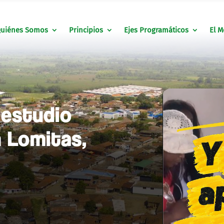
uiénes Somos
Principios
Ejes Programáticos
El M
 estudio
n Lomitas,