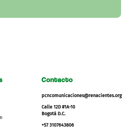
s
Contacto
pcncomunicaciones@renacientes.org
Calle 12D #1A-10
Bogotá D.C.
ón
+57 3107643806