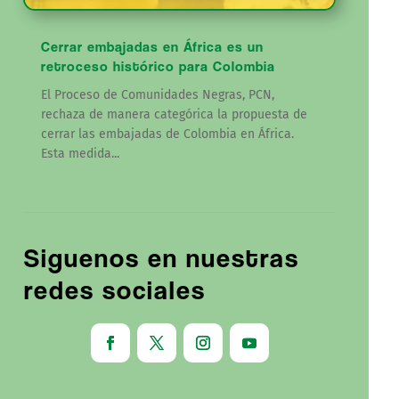
Cerrar embajadas en África es un
retroceso histórico para Colombia
El Proceso de Comunidades Negras, PCN,
rechaza de manera categórica la propuesta de
cerrar las embajadas de Colombia en África.
Esta medida...
Siguenos en nuestras
redes sociales