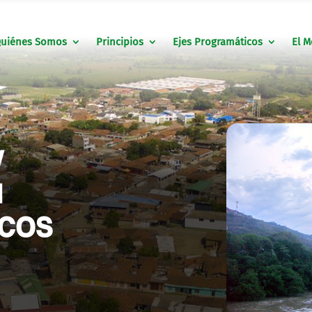
uiénes Somos
Principios
Ejes Programáticos
El M
/
N
ICOS