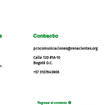
s
Contacto
pcncomunicaciones@renacientes.org
Calle 12D #1A-10
Bogotá D.C.
ón
+57 3107643806
Regresar al comienzo