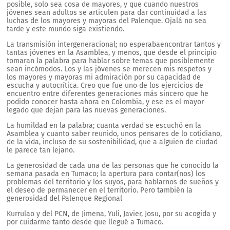
posible, solo sea cosa de mayores, y que cuando nuestros
jóvenes sean adultos se articulen para dar continuidad a las
luchas de los mayores y mayoras del Palenque. Ojalá no sea
tarde y este mundo siga existiendo.
La transmisión intergeneracional; no esperabaencontrar tantos y
tantas jóvenes en la Asamblea, y menos, que desde el principio
tomaran la palabra para hablar sobre temas que posiblemente
sean incómodos. Los y las jóvenes se merecen mis respetos y
los mayores y mayoras mi admiración por su capacidad de
escucha y autocrítica. Creo que fue uno de los ejercicios de
encuentro entre diferentes generaciones más sincero que he
podido conocer hasta ahora en Colombia, y ese es el mayor
legado que dejan para las nuevas generaciones.
La humildad en la palabra; cuanta verdad se escuchó en la
Asamblea y cuanto saber reunido, unos pensares de lo cotidiano,
de la vida, incluso de su sostenibilidad, que a alguien de ciudad
le parece tan lejano.
La generosidad de cada una de las personas que he conocido la
semana pasada en Tumaco; la apertura para contar(nos) los
problemas del territorio y los suyos, para hablarnos de sueños y
el deseo de permanecer en el territorio. Pero también la
generosidad del Palenque Regional
Kurrulao y del PCN, de Jimena, Yuli, Javier, Josu, por su acogida y
por cuidarme tanto desde que llegué a Tumaco.