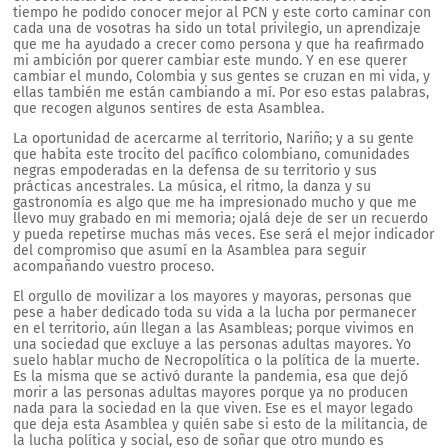
tiempo he podido conocer mejor al PCN y este corto caminar con
cada una de vosotras ha sido un total privilegio, un aprendizaje
que me ha ayudado a crecer como persona y que ha reafirmado
mi ambición por querer cambiar este mundo. Y en ese querer
cambiar el mundo, Colombia y sus gentes se cruzan en mi vida, y
ellas también me están cambiando a mí. Por eso estas palabras,
que recogen algunos sentires de esta Asamblea.
La oportunidad de acercarme al territorio, Nariño; y a su gente
que habita este trocito del pacífico colombiano, comunidades
negras empoderadas en la defensa de su territorio y sus
prácticas ancestrales. La música, el ritmo, la danza y su
gastronomía es algo que me ha impresionado mucho y que me
llevo muy grabado en mi memoria; ojalá deje de ser un recuerdo
y pueda repetirse muchas más veces. Ese será el mejor indicador
del compromiso que asumí en la Asamblea para seguir
acompañando vuestro proceso.
El orgullo de movilizar a los mayores y mayoras, personas que
pese a haber dedicado toda su vida a la lucha por permanecer
en el territorio, aún llegan a las Asambleas; porque vivimos en
una sociedad que excluye a las personas adultas mayores. Yo
suelo hablar mucho de Necropolítica o la política de la muerte.
Es la misma que se activó durante la pandemia, esa que dejó
morir a las personas adultas mayores porque ya no producen
nada para la sociedad en la que viven. Ese es el mayor legado
que deja esta Asamblea y quién sabe si esto de la militancia, de
la lucha política y social, eso de soñar que otro mundo es