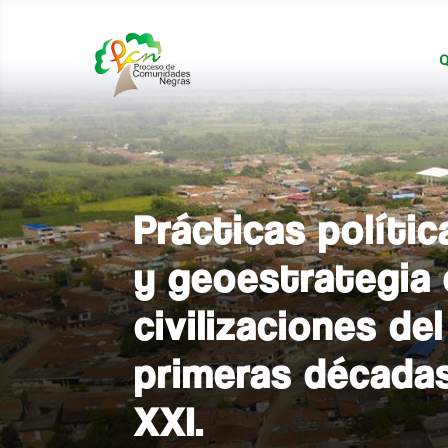
Q
Prácticas políti
y geoestrategia 
civilizaciones de
primeras décadas
XXI.