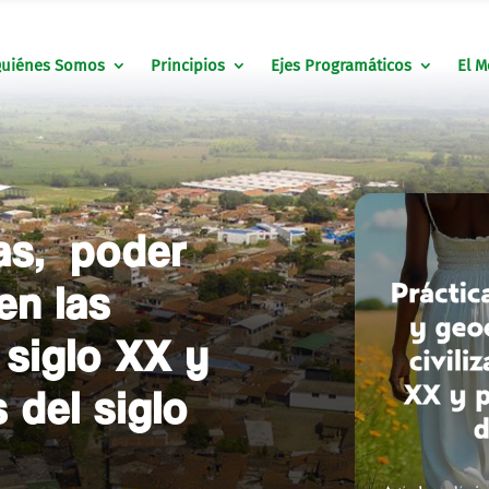
uiénes Somos
Principios
Ejes Programáticos
El M
cas, poder
en las
l siglo XX y
 del siglo