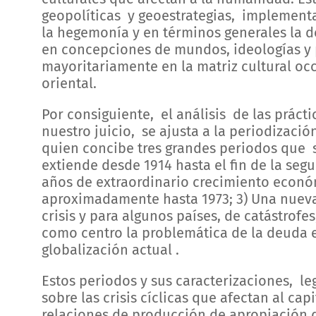
geopolíticas y geoestrategias, implementa
la hegemonía y en términos generales la 
en concepciones de mundos, ideologías y p
mayoritariamente en la matriz cultural oc
oriental.
Por consiguiente, el análisis de las práctic
nuestro juicio, se ajusta a la periodizac
quien concibe tres grandes periodos que s
extiende desde 1914 hasta el fin de la seg
años de extraordinario crecimiento económ
aproximadamente hasta 1973; 3) Una nueva
crisis y para algunos países, de catástrofes
como centro la problemática de la deuda 
globalización actual .
Estos periodos y sus caracterizaciones, leg
sobre las crisis cíclicas que afectan al c
relaciones de producción de apropiación de