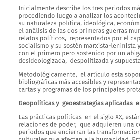
Inicialmente describe los tres periodos más
procediendo luego a analizar los aconteci
su naturaleza política, ideológica, económi
el análisis de las dos primeras guerras mu
relatos políticos, representados por el cap
socialismo y su sostén marxista-leninist
con el primero pero sostenido por un ab
desideologizada, despolitizada y supuest
Metodológicamente, el artículo esta sopor
bibliográficas más accesibles y representad
cartas y programas de los principales prot
Geopolíticas y geoestrategias aplicadas en
Las prácticas políticas en el siglo XX, está
relaciones de poder, que adquieren una co
periodos que encierran las transformacion
culturales que afectan a la humanidad. Es