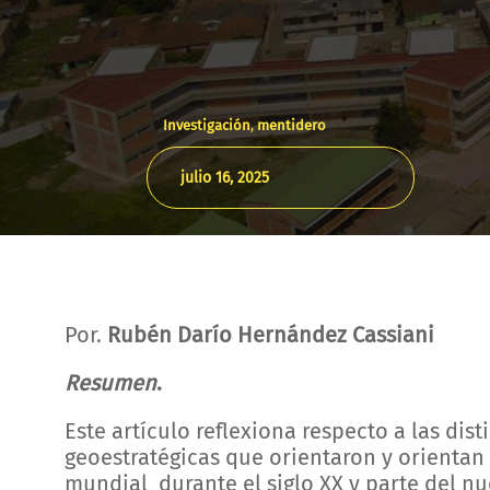
Investigación
,
mentidero
julio 16, 2025
Por.
Rubén Darío Hernández Cassiani
Resumen
.
Este artículo reflexiona respecto a las dis
geoestratégicas que orientaron y orientan 
mundial durante el siglo XX y parte del nu