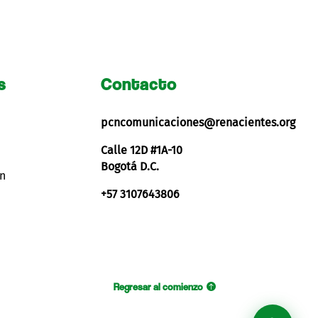
s
Contacto
pcncomunicaciones@renacientes.org
Calle 12D #1A-10
Bogotá D.C.
ón
+57 3107643806
Regresar al comienzo