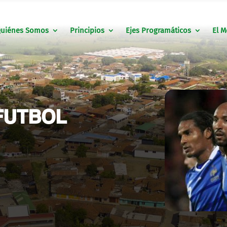
uiénes Somos
Principios
Ejes Programáticos
El M
FUTBOL