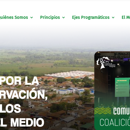
uiénes Somos
Principios
Ejes Programáticos
El M
 POR LA
RVACIÓN,
 LOS
EL MEDIO