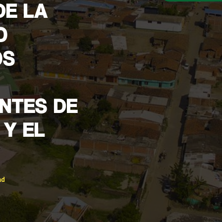
DE LA
O
OS
NTES DE
 Y EL
ad