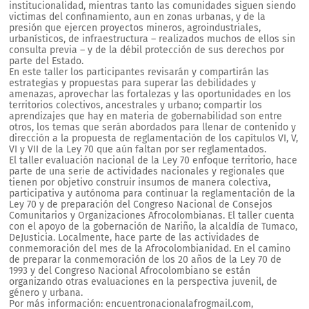
institucionalidad, mientras tanto las comunidades siguen siendo
victimas del confinamiento, aun en zonas urbanas, y de la
presión que ejercen proyectos mineros, agroindustriales,
urbanísticos, de infraestructura – realizados muchos de ellos sin
consulta previa – y de la débil protección de sus derechos por
parte del Estado.
En este taller los participantes revisarán y compartirán las
estrategias y propuestas para superar las debilidades y
amenazas, aprovechar las fortalezas y las oportunidades en los
territorios colectivos, ancestrales y urbano; compartir los
aprendizajes que hay en materia de gobernabilidad son entre
otros, los temas que serán abordados para llenar de contenido y
dirección a la propuesta de reglamentación de los capítulos VI, V,
VI y VII de la Ley 70 que aún faltan por ser reglamentados.
El taller evaluación nacional de la Ley 70 enfoque territorio, hace
parte de una serie de actividades nacionales y regionales que
tienen por objetivo construir insumos de manera colectiva,
participativa y autónoma para continuar la reglamentación de la
Ley 70 y de preparación del Congreso Nacional de Consejos
Comunitarios y Organizaciones Afrocolombianas. El taller cuenta
con el apoyo de la gobernación de Nariño, la alcaldía de Tumaco,
DeJusticia. Localmente, hace parte de las actividades de
conmemoración del mes de la Afrocolombianidad. En el camino
de preparar la conmemoración de los 20 años de la Ley 70 de
1993 y del Congreso Nacional Afrocolombiano se están
organizando otras evaluaciones en la perspectiva juvenil, de
género y urbana.
Por más información: encuentronacionalafrogmail.com,