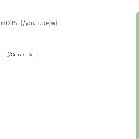
RmOiISE{/youtubejw}
Copiar link