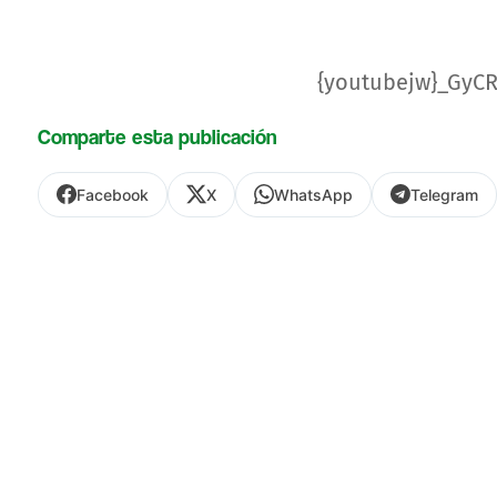
{youtubejw}_GyC
Comparte esta publicación
Facebook
X
WhatsApp
Telegram