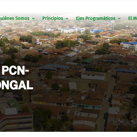
uiénes Somos
Principios
Ejes Programáticos
El M
 PCN-
ONGAL