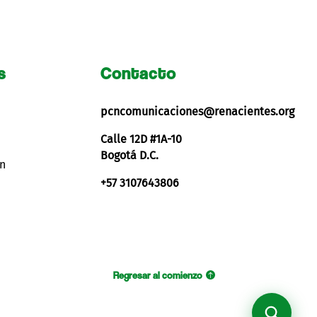
s
Contacto
pcncomunicaciones@renacientes.org
Calle 12D #1A-10
Bogotá D.C.
ón
+57 3107643806
Regresar al comienzo