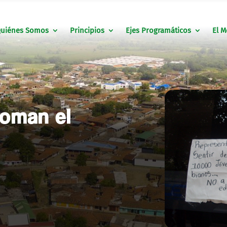
uiénes Somos
Principios
Ejes Programáticos
El M
toman el