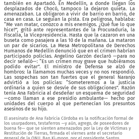
también en Apartadó. En Medellín, a donde llegan los
desplazados de Chocó, tampoco la dejaron quieta. La
amenazaban. La obligaron a vivir de barrio en barrio, de
casa en casa. Le seguían la pista. Era peligrosa, hablaba:
“Me van matar, conozco a mis enemigos. ¿Qué fue lo que
hice?”, gritó ante representantes de la Procuraduría, la
Fiscalía, la Vicepresidencia. Hasta que la cazaron en una
buseta como pasajera a las 10 de la mañana. La mataron
un par de sicarios. La Mesa Metropolitana de Derechos
Humanos de Medellín denunció que en el crimen habrían
participado policías. Angelino Garzón declaró —para no
decir señaló—: “Es un crimen muy grave que hubiéramos
podido evitar”. El ministro de Defensa se alzó de
hombros: la llamamos muchas veces y no nos respondió.
Las sospechas son tan fuertes que el general Naranjo
advirtió a los policías: “Someteremos a la justicia
ordinaria a quien se desvíe de sus obligaciones”. Razón
tenía Ana Fabricia al desdeñar un esquema de seguridad
—como llaman a ese presidio ambulante— hecho por
unidades del cuerpo al que pertenecían los presuntos
asesinos de su hijo.
El asesinato de Ana Fabricia Córdoba es la notificación formal de
los usurpadores, testaferros —y aún, agrego, de poseedores de
buena fe— que se sienten amenazados por la Ley de Víctimas y
Restitución de Tierras, firmada el viernes ante el secretario
general de la ONU, Ban Ki-moon, por el presidente Santos.