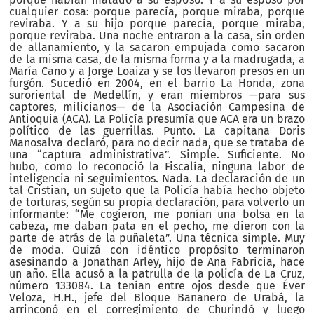
cualquier cosa: porque parecía, porque miraba, porque
reviraba. Y a su hijo porque parecía, porque miraba,
porque reviraba. Una noche entraron a la casa, sin orden
de allanamiento, y la sacaron empujada como sacaron
de la misma casa, de la misma forma y a la madrugada, a
María Cano y a Jorge Loaiza y se los llevaron presos en un
furgón. Sucedió en 2004, en el barrio La Honda, zona
suroriental de Medellín, y eran miembros —para sus
captores, milicianos— de la Asociación Campesina de
Antioquia (ACA). La Policía presumía que ACA era un brazo
político de las guerrillas. Punto. La capitana Doris
Manosalva declaró, para no decir nada, que se trataba de
una “captura administrativa”. Simple. Suficiente. No
hubo, como lo reconoció la Fiscalía, ninguna labor de
inteligencia ni seguimientos. Nada. La declaración de un
tal Cristian, un sujeto que la Policía había hecho objeto
de torturas, según su propia declaración, para volverlo un
informante: “Me cogieron, me ponían una bolsa en la
cabeza, me daban pata en el pecho, me dieron con la
parte de atrás de la puñaleta”. Una técnica simple. Muy
de moda. Quizá con idéntico propósito terminaron
asesinando a Jonathan Arley, hijo de Ana Fabricia, hace
un año. Ella acusó a la patrulla de la policía de La Cruz,
número 133084. La tenían entre ojos desde que Éver
Veloza, H.H., jefe del Bloque Bananero de Urabá, la
arrinconó en el corregimiento de Churindó y luego