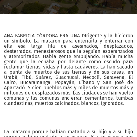
ANA FABRICIA CÓRDOBA ERA UNA DIrigente y la hicieron
un símbolo. La mataron para enterrarla y enterrar con
ella esa larga fila de asesinados, desplazados,
desterrados, menesterosos que la seguían esperanzados
y atemorizados. Había gente empujando. Había mucha
gente que la echaba por delante como escudo para
reclamar tierras, vidas y hasta cadáveres. La han sacado
a punta de muertos de sus tierras y de sus casas, en
Urabá, Tibú, Suárez, Guachucal, Necoclí, Saravena, El
Cairo, Bucaramanga, Popayán, Líbano y San José de
Apartadó. Y cien pueblos más y miles de muertos más y
millones de desplazados más. Las ciudades se han vuelto
comunas y las comunas encierran cementerios, tumbas
clandestinas, muertos calcinados, blancos, ignorados.
La mataron porque habían matado a su hijo y a su hijo
porque habían matado a su esposo. Y a su esposo por