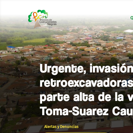
Q
Urgente, invasió
retroexcavadoras
parte alta de la 
Toma-Suarez Ca
Alertas y Denuncias