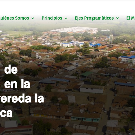
uiénes Somos
Principios
Ejes Programáticos
El M
n de
 en la
vereda la
uca