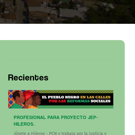
Recientes
PROFESIONAL PARA PROYECTO JEP-
HILEROS.
¡Únete a Hileros - PCN y trabaja por la justicia y