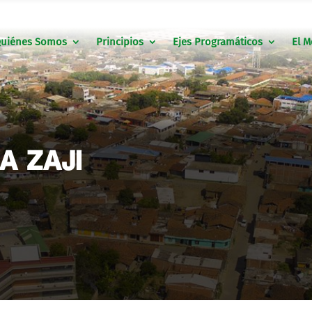
uiénes Somos
Principios
Ejes Programáticos
El M
A ZAJI