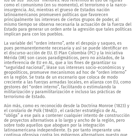
los de sus “socios” menores. Nos referimos al uso de figuras
como el comunismo (en su momento), el terrorismo o la narco-
insurgencia. Así, mientras el grueso de Estados nación
latinoamericanos promueven políticas que favorecen
principalmente los intereses de ciertos grupos de poder, al
mismo tiempo se observa necesaria la actuación de la fuerza del
Estado para generar un orden ante la agresión que tales políticas
implican para con los pueblos.
La variable del “orden interno”, ante el despojo y saqueo, es
pues permanentemente necesaria y así se puede identificar en
el discurso-acción de EU. El Plan Colombia (PC) y la Iniciativa
Mérida (IM) son casos paradigmáticos, pero no aislados, de la
interferencia de EU en AL, que a los fines de garantizar su
“seguridad nacional”, léase sus intereses socio-económicos y
geopolíticos, promueve mecanismos ad hoc de “orden interno”
en la región. Se trata de un escenario que coloca de modo
creciente a las fuerzas armadas locales, en alianza con EU, como
gestores del “orden interno”, facilitando o estimulando la
militarización y paramilitarización e incluso las prácticas de
terrorismo de Estado.
Aún más, como es reconocido desde la Doctrina Monroe (1823) y
el corolario de Polk (1848)3 , el carácter estratégico de AL,
“obliga” a ese país a contener cualquier intento de construcción
de proyectos alternativos a lo largo y ancho de la región, pero
sobre todo aquellos que aboguen por la integración
latinoamericana independiente. Es por tanto imperante una
continua ofensiva contra los gobiernos alternativos puesto que