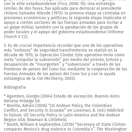
con la elite estadounidense (Fico, 2008: 76). Una estrategia
similar, de dos fases, fue aplicada para derrocar al presidente
chileno Salvador Allende (1973): la primera etapa se centraba en
presiones económicas y políticas; la segunda etapa implicaba el
apoyo a ciertos sectores de las fuerzas armadas para incitar a
un golpe militar, también con la aprobación de los grupos de
poder locales y el apoyo del gobierno estadounidense (Informe
Church II C2).
5. Es de crucial importancia recordar que uno de los operativos
más “exitosos” de seguridad transfronteriza se realizó en la
década de 1970, la Operación Cóndor. Este operativo tenía como
meta “aniquilar la subversión” por medio del arresto, tortura y
desaparición de “insurgentes” y “subversivos” a través de las
fronteras de países del Cono Sur, mediante la cooperación de las
Fuerzas Armadas de los países del Cono Sur y con la ayuda
estratégica de la CIA (McSherry, 2005).
Bibliografía
* Agamben, Giorgio (2004) Estado de excepción. Buenos Aires:
Adriana Hidalgo Ed.
* Bonilla, Adrián (2006) “US Andean Policy, the Colombian
Conflict, and Security in Ecuador” en Loveman, B. (ed.) Addicted
to Failure. US Security Policy in Latin America and the Andean
Region USA: Rowman & Littlefield.
* Booth, William 8 septiembre, (2010) “Secretary of State Clinton
compares Mexico’s drug violence to Colombia’s”. The Washington