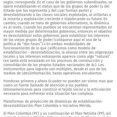
según corresponda. En el caso de los gobiernos subordinados, se
opera estabilizando el status quo de los grupos de poder (y del
Estado que los representa y del cual forman parte) y
desestabilizando a las clases sociales explotadas, al orillarlas a
la miseria y explotación creciente e hipotecando su futuro. En
cambio, cuando se trata de gobiernos alternativos, la dinámica
es al revés. Cuando los pueblos se encuentran representados en
mayor medida por determinados gobiernos, entonces el objetivo
es desestabilizar estos gobiernos para estabilizar los intereses
de los viejos grupos de poder (colóquese aquí el uso de la
política de “dos fases”).4 En ambas modalidades de
funcionamiento de lo que calificamos como modelo de
estabilización – desestabilización, la alianza entre las oligarquías
locales y los intereses extranjeros aparece como algo “natural”
(en tanto está enraizado en los procesos de construcción y
consolidación de los propios Estados nacionales de AL). Los
instrumentos para lograrlo son múltiples, desde el uso de los
medios de (des)información, hasta operativos encubiertos.
Honduras primero y ahora Ecuador no pueden ser vistos mas que
como un fuerte llamado de atención a los pueblos
latinoamericanos para construir el tejido social y la articulación
necesaria para enfrentar esta situación tan compleja.
Plataformas de proyección de dinámicas de estabilización-
desestabilización: Plan Colombia e Iniciativa Mérida.
El Plan Colombia (PC) y su continuación el Plan Patriota (PP), así