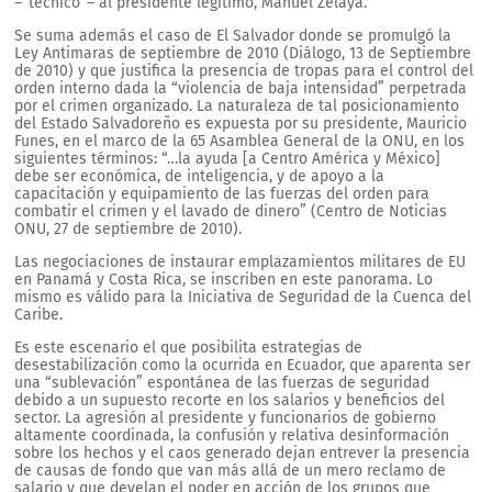
–“técnico”– al presidente legítimo, Manuel Zelaya.
Se suma además el caso de El Salvador donde se promulgó la
Ley Antimaras de septiembre de 2010 (Diálogo, 13 de Septiembre
de 2010) y que justifica la presencia de tropas para el control del
orden interno dada la “violencia de baja intensidad” perpetrada
por el crimen organizado. La naturaleza de tal posicionamiento
del Estado Salvadoreño es expuesta por su presidente, Mauricio
Funes, en el marco de la 65 Asamblea General de la ONU, en los
siguientes términos: “…la ayuda [a Centro América y México]
debe ser económica, de inteligencia, y de apoyo a la
capacitación y equipamiento de las fuerzas del orden para
combatir el crimen y el lavado de dinero” (Centro de Noticias
ONU, 27 de septiembre de 2010).
Las negociaciones de instaurar emplazamientos militares de EU
en Panamá y Costa Rica, se inscriben en este panorama. Lo
mismo es válido para la Iniciativa de Seguridad de la Cuenca del
Caribe.
Es este escenario el que posibilita estrategias de
desestabilización como la ocurrida en Ecuador, que aparenta ser
una “sublevación” espontánea de las fuerzas de seguridad
debido a un supuesto recorte en los salarios y beneficios del
sector. La agresión al presidente y funcionarios de gobierno
altamente coordinada, la confusión y relativa desinformación
sobre los hechos y el caos generado dejan entrever la presencia
de causas de fondo que van más allá de un mero reclamo de
salario y que develan el poder en acción de los grupos que