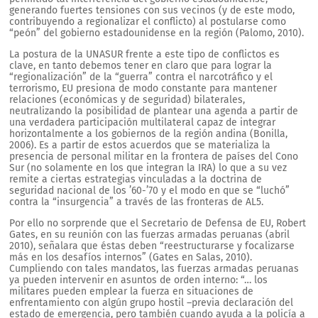
generando fuertes tensiones con sus vecinos (y de este modo,
contribuyendo a regionalizar el conflicto) al postularse como
“peón” del gobierno estadounidense en la región (Palomo, 2010).
La postura de la UNASUR frente a este tipo de conflictos es
clave, en tanto debemos tener en claro que para lograr la
“regionalización” de la “guerra” contra el narcotráfico y el
terrorismo, EU presiona de modo constante para mantener
relaciones (económicas y de seguridad) bilaterales,
neutralizando la posibilidad de plantear una agenda a partir de
una verdadera participación multilateral capaz de integrar
horizontalmente a los gobiernos de la región andina (Bonilla,
2006). Es a partir de estos acuerdos que se materializa la
presencia de personal militar en la frontera de países del Cono
Sur (no solamente en los que integran la IRA) lo que a su vez
remite a ciertas estrategias vinculadas a la doctrina de
seguridad nacional de los ’60-’70 y el modo en que se “luchó”
contra la “insurgencia” a través de las fronteras de AL5.
Por ello no sorprende que el Secretario de Defensa de EU, Robert
Gates, en su reunión con las fuerzas armadas peruanas (abril
2010), señalara que éstas deben “reestructurarse y focalizarse
más en los desafíos internos” (Gates en Salas, 2010).
Cumpliendo con tales mandatos, las fuerzas armadas peruanas
ya pueden intervenir en asuntos de orden interno: “… los
militares pueden emplear la fuerza en situaciones de
enfrentamiento con algún grupo hostil –previa declaración del
estado de emergencia, pero también cuando ayuda a la policía a