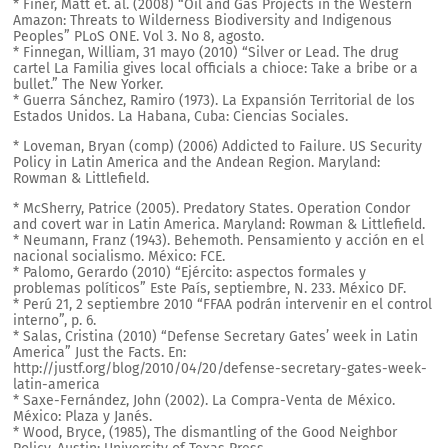
* Finer, Matt et. al. (2008) “Oil and Gas Projects in the Western
Amazon: Threats to Wilderness Biodiversity and Indigenous
Peoples” PLoS ONE. Vol 3. No 8, agosto.
* Finnegan, William, 31 mayo (2010) “Silver or Lead. The drug
cartel La Familia gives local officials a chioce: Take a bribe or a
bullet.” The New Yorker.
* Guerra Sánchez, Ramiro (1973). La Expansión Territorial de los
Estados Unidos. La Habana, Cuba: Ciencias Sociales.
* Loveman, Bryan (comp) (2006) Addicted to Failure. US Security
Policy in Latin America and the Andean Region. Maryland:
Rowman & Littlefield.
* McSherry, Patrice (2005). Predatory States. Operation Condor
and covert war in Latin America. Maryland: Rowman & Littlefield.
* Neumann, Franz (1943). Behemoth. Pensamiento y acción en el
nacional socialismo. México: FCE.
* Palomo, Gerardo (2010) “Ejército: aspectos formales y
problemas políticos” Este País, septiembre, N. 233. México DF.
* Perú 21, 2 septiembre 2010 “FFAA podrán intervenir en el control
interno”, p. 6.
* Salas, Cristina (2010) “Defense Secretary Gates’ week in Latin
America” Just the Facts. En:
http://justf.org/blog/2010/04/20/defense-secretary-gates-week-
latin-america
* Saxe-Fernández, John (2002). La Compra-Venta de México.
México: Plaza y Janés.
* Wood, Bryce, (1985), The dismantling of the Good Neighbor