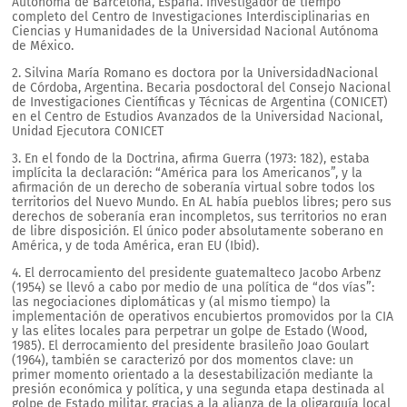
Autónoma de Barcelona, España. Investigador de tiempo
completo del Centro de Investigaciones Interdisciplinarias en
Ciencias y Humanidades de la Universidad Nacional Autónoma
de México.
2. Silvina María Romano es doctora por la UniversidadNacional
de Córdoba, Argentina. Becaria posdoctoral del Consejo Nacional
de Investigaciones Científicas y Técnicas de Argentina (CONICET)
en el Centro de Estudios Avanzados de la Universidad Nacional,
Unidad Ejecutora CONICET
3. En el fondo de la Doctrina, afirma Guerra (1973: 182), estaba
implícita la declaración: “América para los Americanos”, y la
afirmación de un derecho de soberanía virtual sobre todos los
territorios del Nuevo Mundo. En AL había pueblos libres; pero sus
derechos de soberanía eran incompletos, sus territorios no eran
de libre disposición. El único poder absolutamente soberano en
América, y de toda América, eran EU (Ibid).
4. El derrocamiento del presidente guatemalteco Jacobo Arbenz
(1954) se llevó a cabo por medio de una política de “dos vías”:
las negociaciones diplomáticas y (al mismo tiempo) la
implementación de operativos encubiertos promovidos por la CIA
y las elites locales para perpetrar un golpe de Estado (Wood,
1985). El derrocamiento del presidente brasileño Joao Goulart
(1964), también se caracterizó por dos momentos clave: un
primer momento orientado a la desestabilización mediante la
presión económica y política, y una segunda etapa destinada al
golpe de Estado militar, gracias a la alianza de la oligarquía local