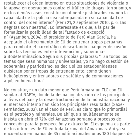
restablecer el orden interno en otras situaciones de violencia o
la apoya en operaciones contra el tráfico de drogas, terrorismo, y
en los demás casos constitucionalmente justificados cuando la
capacidad de la policía sea sobrepasada en su capacidad de
control del orden interno” (Perú 21, 2 septiembre 2010, p. 6. Las
negritas son nuestras). Lo interesante es que, a la par de
formalizar la posibilidad de tal “Estado de excepció
n” (Agamben, 2004), el presidente de Perú Alan García, ha
aceptado el ofrecimiento de EU de entrenar tropas peruanas
para combatir el narcotráfico, descartando cualquier discusión
sobre las tensiones entre intervención y soberanía-
autodeterminación. Según sus propias palabras: “…En todos los
temas que sean humanos y universales, yo no hago cuestión de
soberanías y patriotismo, es decir, si los estadounidenses
quisieran poner tropas de entrenamiento, como tienen
helicópteros y entrenadores de satélite y de comunicaciones
aquí, en buena hora”.
No constituye un dato menor que Perú firmara un TLC con EU
similar al NAFTA, donde la desnacionalización de los principales
activos del país y la desestructuración de la industria nacional y
el mercado interno han sido los principales resultados (Saxe-
Fernández, 2002). En el caso de Perú, es claro que lo primordial
es el petróleo y minerales. De ahí que simultáneamente se
insista en abrir el 72% del Amazonas peruano a procesos de
concesión para la prospección y extracción. El esquema es parte
de los intereses de EU en toda la zona del Amazonas. Ahí ya se
encuentran en manos de 35 multinacionales unos 180 bloques de