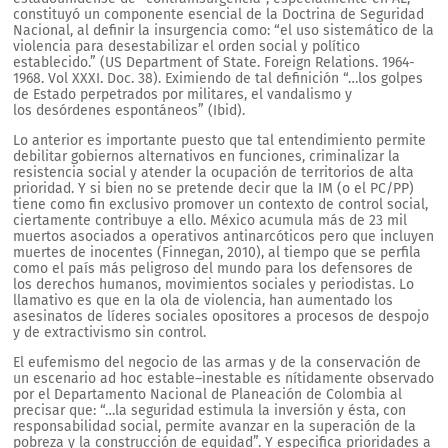
constituyó un componente esencial de la Doctrina de Seguridad
Nacional, al definir la insurgencia como: “el uso sistemático de la
violencia para desestabilizar el orden social y político
establecido.” (US Department of State. Foreign Relations. 1964-
1968. Vol XXXI. Doc. 38). Eximiendo de tal definición “…los golpes
de Estado perpetrados por militares, el vandalismo y
los desórdenes espontáneos” (Ibid).
Lo anterior es importante puesto que tal entendimiento permite
debilitar gobiernos alternativos en funciones, criminalizar la
resistencia social y atender la ocupación de territorios de alta
prioridad. Y si bien no se pretende decir que la IM (o el PC/PP)
tiene como fin exclusivo promover un contexto de control social,
ciertamente contribuye a ello. México acumula más de 23 mil
muertos asociados a operativos antinarcóticos pero que incluyen
muertes de inocentes (Finnegan, 2010), al tiempo que se perfila
como el país más peligroso del mundo para los defensores de
los derechos humanos, movimientos sociales y periodistas. Lo
llamativo es que en la ola de violencia, han aumentado los
asesinatos de líderes sociales opositores a procesos de despojo
y de extractivismo sin control.
El eufemismo del negocio de las armas y de la conservación de
un escenario ad hoc estable–inestable es nítidamente observado
por el Departamento Nacional de Planeación de Colombia al
precisar que: “…la seguridad estimula la inversión y ésta, con
responsabilidad social, permite avanzar en la superación de la
pobreza y la construcción de equidad”. Y especifica prioridades a