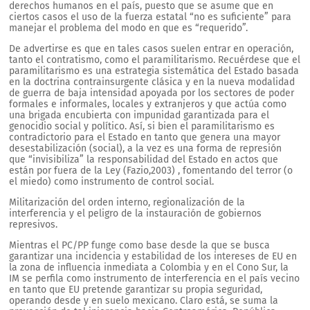
derechos humanos en el país, puesto que se asume que en
ciertos casos el uso de la fuerza estatal “no es suficiente” para
manejar el problema del modo en que es “requerido”.
De advertirse es que en tales casos suelen entrar en operación,
tanto el contratismo, como el paramilitarismo. Recuérdese que el
paramilitarismo es una estrategia sistemática del Estado basada
en la doctrina contrainsurgente clásica y en la nueva modalidad
de guerra de baja intensidad apoyada por los sectores de poder
formales e informales, locales y extranjeros y que actúa como
una brigada encubierta con impunidad garantizada para el
genocidio social y político. Así, si bien el paramilitarismo es
contradictorio para el Estado en tanto que genera una mayor
desestabilización (social), a la vez es una forma de represión
que “invisibiliza” la responsabilidad del Estado en actos que
están por fuera de la Ley (Fazio,2003) , fomentando del terror (o
el miedo) como instrumento de control social.
Militarización del orden interno, regionalización de la
interferencia y el peligro de la instauración de gobiernos
represivos.
Mientras el PC/PP funge como base desde la que se busca
garantizar una incidencia y estabilidad de los intereses de EU en
la zona de influencia inmediata a Colombia y en el Cono Sur, la
IM se perfila como instrumento de interferencia en el país vecino
en tanto que EU pretende garantizar su propia seguridad,
operando desde y en suelo mexicano. Claro está, se suma la