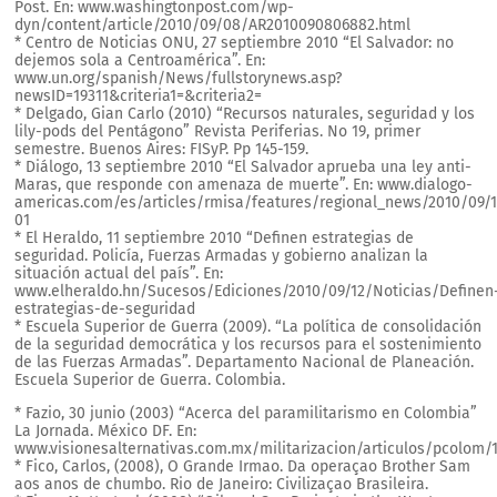
Post. En: www.washingtonpost.com/wp-
dyn/content/article/2010/09/08/AR2010090806882.html
* Centro de Noticias ONU, 27 septiembre 2010 “El Salvador: no
dejemos sola a Centroamérica”. En:
www.un.org/spanish/News/fullstorynews.asp?
newsID=19311&criteria1=&criteria2=
* Delgado, Gian Carlo (2010) “Recursos naturales, seguridad y los
lily-pods del Pentágono” Revista Periferias. No 19, primer
semestre. Buenos Aires: FISyP. Pp 145-159.
* Diálogo, 13 septiembre 2010 “El Salvador aprueba una ley anti-
Maras, que responde con amenaza de muerte”. En: www.dialogo-
americas.com/es/articles/rmisa/features/regional_news/2010/09/1
01
* El Heraldo, 11 septiembre 2010 “Definen estrategias de
seguridad. Policía, Fuerzas Armadas y gobierno analizan la
situación actual del país”. En:
www.elheraldo.hn/Sucesos/Ediciones/2010/09/12/Noticias/Definen
estrategias-de-seguridad
* Escuela Superior de Guerra (2009). “La política de consolidación
de la seguridad democrática y los recursos para el sostenimiento
de las Fuerzas Armadas”. Departamento Nacional de Planeación.
Escuela Superior de Guerra. Colombia.
* Fazio, 30 junio (2003) “Acerca del paramilitarismo en Colombia”
La Jornada. México DF. En:
www.visionesalternativas.com.mx/militarizacion/articulos/pcolom/
* Fico, Carlos, (2008), O Grande Irmao. Da operaçao Brother Sam
aos anos de chumbo. Rio de Janeiro: Civilizaçao Brasileira.