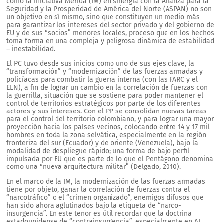
como la Iniciativa Mérida (IM) en sinergia con la Alianza para la
Seguridad y la Prosperidad de América del Norte (ASPAN) no son
un objetivo en sí mismo, sino que constituyen un medio más
para garantizar los intereses del sector privado y del gobierno de
EU y de sus “socios” menores locales, proceso que en los hechos
toma forma en una compleja y peligrosa dinámica de estabilidad
– inestabilidad.
El PC tuvo desde sus inicios como uno de sus ejes clave, la
“transformación” y “modernización” de las fuerzas armadas y
policíacas para combatir la guerra interna (con las FARC y el
ELN), a fin de lograr un cambio en la correlación de fuerzas con
la guerrilla, situación que se sostiene para poder mantener el
control de territorios estratégicos por parte de los diferentes
actores y sus intereses. Con el PP se consolidan nuevas tareas
para el control del territorio colombiano, y para lograr una mayor
proyección hacia los países vecinos, colocando entre 14 y 17 mil
hombres en toda la zona selvática, especialmente en la región
fronteriza del sur (Ecuador) y de oriente (Venezuela), bajo la
modalidad de despliegue rápido; una forma de bajo perfil
impulsada por EU que es parte de lo que el Pentágono denomina
como una “nueva arquitectura militar” (Delgado, 2010).
En el marco de la IM, la modernización de las fuerzas armadas
tiene por objeto, ganar la correlación de fuerzas contra el
“narcotráfico” o el “crimen organizado”, enemigos difusos que
han sido ahora aglutinados bajo la etiqueta de “narco-
insurgencia”. En este tenor es útil recordar que la doctrina
estadounidense de “contrainsurgencia”, especialmente en AL,