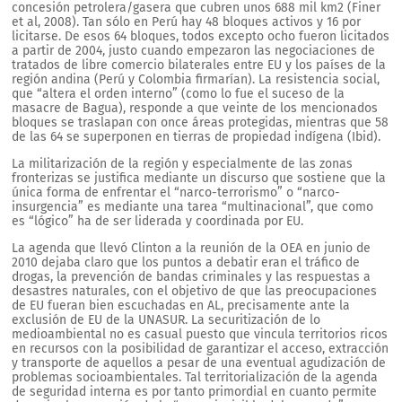
concesión petrolera/gasera que cubren unos 688 mil km2 (Finer
et al, 2008). Tan sólo en Perú hay 48 bloques activos y 16 por
licitarse. De esos 64 bloques, todos excepto ocho fueron licitados
a partir de 2004, justo cuando empezaron las negociaciones de
tratados de libre comercio bilaterales entre EU y los países de la
región andina (Perú y Colombia firmarían). La resistencia social,
que “altera el orden interno” (como lo fue el suceso de la
masacre de Bagua), responde a que veinte de los mencionados
bloques se traslapan con once áreas protegidas, mientras que 58
de las 64 se superponen en tierras de propiedad indígena (Ibid).
La militarización de la región y especialmente de las zonas
fronterizas se justifica mediante un discurso que sostiene que la
única forma de enfrentar el “narco-terrorismo” o “narco-
insurgencia” es mediante una tarea “multinacional”, que como
es “lógico” ha de ser liderada y coordinada por EU.
La agenda que llevó Clinton a la reunión de la OEA en junio de
2010 dejaba claro que los puntos a debatir eran el tráfico de
drogas, la prevención de bandas criminales y las respuestas a
desastres naturales, con el objetivo de que las preocupaciones
de EU fueran bien escuchadas en AL, precisamente ante la
exclusión de EU de la UNASUR. La securitización de lo
medioambiental no es casual puesto que vincula territorios ricos
en recursos con la posibilidad de garantizar el acceso, extracción
y transporte de aquellos a pesar de una eventual agudización de
problemas socioambientales. Tal territorialización de la agenda
de seguridad interna es por tanto primordial en cuanto permite