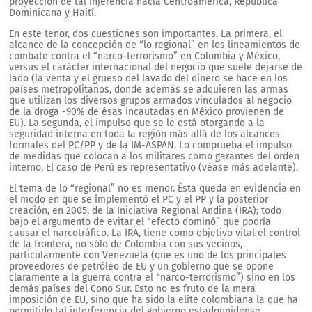
proyección de tal injerencia hacia Centroamérica, República
Dominicana y Haití.
En este tenor, dos cuestiones son importantes. La primera, el
alcance de la concepción de “lo regional” en los lineamientos de
combate contra el “narco-terrorismo” en Colombia y México,
versus el carácter internacional del negocio que suele dejarse de
lado (la venta y el grueso del lavado del dinero se hace en los
países metropolitanos, donde además se adquieren las armas
que utilizan los diversos grupos armados vinculados al negocio
de la droga -90% de ésas incautadas en México provienen de
EU). La segunda, el impulso que se le está otorgando a la
seguridad interna en toda la región más allá de los alcances
formales del PC/PP y de la IM-ASPAN. Lo comprueba el impulso
de medidas que colocan a los militares como garantes del orden
interno. El caso de Perú es representativo (véase más adelante).
El tema de lo “regional” no es menor. Ésta queda en evidencia en
el modo en que se implementó el PC y el PP y la posterior
creación, en 2005, de la Iniciativa Regional Andina (IRA); todo
bajo el argumento de evitar el “efecto dominó” que podría
causar el narcotráfico. La IRA, tiene como objetivo vital el control
de la frontera, no sólo de Colombia con sus vecinos,
particularmente con Venezuela (que es uno de los principales
proveedores de petróleo de EU y un gobierno que se opone
claramente a la guerra contra el “narco-terrorismo”) sino en los
demás países del Cono Sur. Esto no es fruto de la mera
imposición de EU, sino que ha sido la elite colombiana la que ha
permitido tal interferencia del gobierno estadounidense,