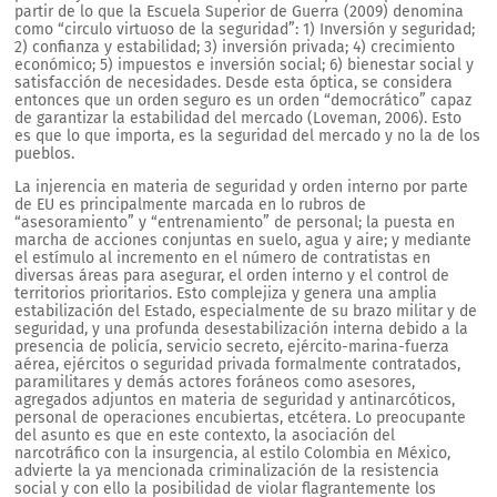
partir de lo que la Escuela Superior de Guerra (2009) denomina
como “circulo virtuoso de la seguridad”: 1) Inversión y seguridad;
2) confianza y estabilidad; 3) inversión privada; 4) crecimiento
económico; 5) impuestos e inversión social; 6) bienestar social y
satisfacción de necesidades. Desde esta óptica, se considera
entonces que un orden seguro es un orden “democrático” capaz
de garantizar la estabilidad del mercado (Loveman, 2006). Esto
es que lo que importa, es la seguridad del mercado y no la de los
pueblos.
La injerencia en materia de seguridad y orden interno por parte
de EU es principalmente marcada en lo rubros de
“asesoramiento” y “entrenamiento” de personal; la puesta en
marcha de acciones conjuntas en suelo, agua y aire; y mediante
el estímulo al incremento en el número de contratistas en
diversas áreas para asegurar, el orden interno y el control de
territorios prioritarios. Esto complejiza y genera una amplia
estabilización del Estado, especialmente de su brazo militar y de
seguridad, y una profunda desestabilización interna debido a la
presencia de policía, servicio secreto, ejército-marina-fuerza
aérea, ejércitos o seguridad privada formalmente contratados,
paramilitares y demás actores foráneos como asesores,
agregados adjuntos en materia de seguridad y antinarcóticos,
personal de operaciones encubiertas, etcétera. Lo preocupante
del asunto es que en este contexto, la asociación del
narcotráfico con la insurgencia, al estilo Colombia en México,
advierte la ya mencionada criminalización de la resistencia
social y con ello la posibilidad de violar flagrantemente los