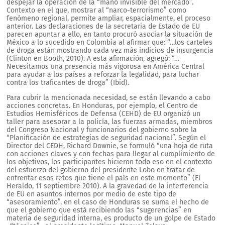
despejar la operación de la “mano invisible del mercado”.
Contexto en el que, mostrar al “narco-terrorismo” como
fenómeno regional, permite ampliar, espacialmente, el proceso
anterior. Las declaraciones de la secretaria de Estado de EU
parecen apuntar a ello, en tanto procuró asociar la situación de
México a lo sucedido en Colombia al afirmar que: “…los carteles
de droga están mostrando cada vez más indicios de insurgencia
(Clinton en Booth, 2010). A esta afirmación, agregó: “…
Necesitamos una presencia más vigorosa en América Central
para ayudar a los países a reforzar la legalidad, para luchar
contra los traficantes de droga” (Ibid).
Para cubrir la mencionada necesidad, se están llevando a cabo
acciones concretas. En Honduras, por ejemplo, el Centro de
Estudios Hemisféricos de Defensa (CEHD) de EU organizó un
taller para asesorar a la policía, las fuerzas armadas, miembros
del Congreso Nacional y funcionarios del gobierno sobre la
“Planificación de estrategias de seguridad nacional”. Según el
Director del CEDH, Richard Downie, se formuló “una hoja de ruta
con acciones claves y con fechas para llegar al cumplimiento de
los objetivos, los participantes hicieron todo eso en el contexto
del esfuerzo del gobierno del presidente Lobo en tratar de
enfrentar esos retos que tiene el país en este momento” (El
Heraldo, 11 septiembre 2010). A la gravedad de la interferencia
de EU en asuntos internos por medio de este tipo de
“asesoramiento”, en el caso de Honduras se suma el hecho de
que el gobierno que está recibiendo las “sugerencias” en
materia de seguridad interna, es producto de un golpe de Estado