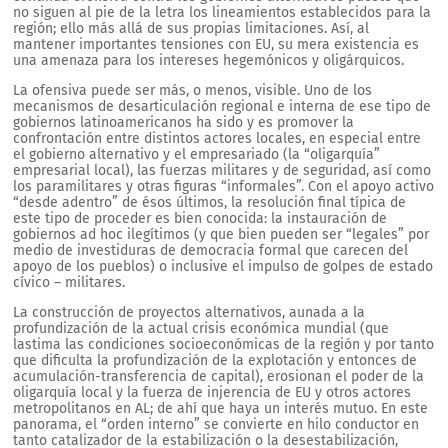
no siguen al pie de la letra los lineamientos establecidos para la
región; ello más allá de sus propias limitaciones. Así, al
mantener importantes tensiones con EU, su mera existencia es
una amenaza para los intereses hegemónicos y oligárquicos.
La ofensiva puede ser más, o menos, visible. Uno de los
mecanismos de desarticulación regional e interna de ese tipo de
gobiernos latinoamericanos ha sido y es promover la
confrontación entre distintos actores locales, en especial entre
el gobierno alternativo y el empresariado (la “oligarquía”
empresarial local), las fuerzas militares y de seguridad, así como
los paramilitares y otras figuras “informales”. Con el apoyo activo
“desde adentro” de ésos últimos, la resolución final típica de
este tipo de proceder es bien conocida: la instauración de
gobiernos ad hoc ilegítimos (y que bien pueden ser “legales” por
medio de investiduras de democracia formal que carecen del
apoyo de los pueblos) o inclusive el impulso de golpes de estado
cívico – militares.
La construcción de proyectos alternativos, aunada a la
profundización de la actual crisis económica mundial (que
lastima las condiciones socioeconómicas de la región y por tanto
que dificulta la profundización de la explotación y entonces de
acumulación-transferencia de capital), erosionan el poder de la
oligarquía local y la fuerza de injerencia de EU y otros actores
metropolitanos en AL; de ahí que haya un interés mutuo. En este
panorama, el “orden interno” se convierte en hilo conductor en
tanto catalizador de la estabilización o la desestabilización,