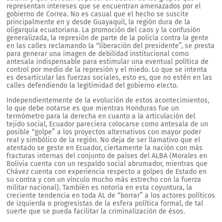
representan intereses que se encuentran amenazados por el
gobierno de Correa. No es casual que el hecho se suscite
principalmente en y desde Guayaquil, la región dura de la
oligarquía ecuatoriana. La promoción del caos y la confusión
generalizada, la represión de parte de la policía contra la gente
en las calles reclamando la “liberación del presidente”, se presta
para generar una imagen de debilidad institucional como
antesala indispensable para estimular una eventual política de
control por medio de la represión y el miedo. Lo que se intenta
es desarticular las fuerzas sociales, esto es, que no estén en las
calles defendiendo la legitimidad del gobierno electo.
Independientemente de la evolución de estos acontecimientos,
lo que debe notarse es que mientras Honduras fue un
termómetro para la derecha en cuanto a la articulación del
tejido social, Ecuador pareciera colocarse como antesala de un
posible “golpe” a los proyectos alternativos con mayor poder
real y simbólico de la región. No deja de ser llamativo que el
atentado se geste en Ecuador, ciertamente la nación con más
fracturas internas del conjunto de países del ALBA (Morales en
Bolivia cuenta con un respaldo social abrumador, mientras que
Chávez cuenta con experiencia respecto a golpes de Estado en
su contra y con un vínculo mucho más estrecho con la fuerza
militar nacional). También es notoria en esta coyuntura, la
creciente tendencia en toda AL de “borrar” a los actores políticos
de izquierda o progresistas de la esfera política formal, de tal
suerte que se pueda facilitar la criminalización de ésos.