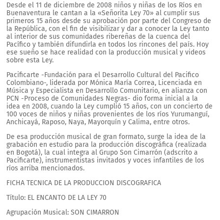
Desde el 11 de diciembre de 2008 niños y niñas de los Ríos en
Buenaventura le cantan a la «Señorita Ley 70» al cumplir sus
primeros 15 años desde su aprobación por parte del Congreso de
la República, con el fin de visibilizar y dar a conocer la Ley tanto
al interior de sus comunidades ribereñas de la cuenca del
Pacífico y también difundirla en todos los rincones del país. Hoy
ese sueño se hace realidad con la producción musical y videos
sobre esta Ley.
Pacificarte -Fundación para el Desarrollo Cultural del Pacifico
Colombiano-, liderada por Mónica María Correa, Licenciada en
Música y Especialista en Desarrollo Comunitario, en alianza con
PCN -Proceso de Comunidades Negras- dio forma inicial a la
idea en 2008, cuando la Ley cumplió 15 años, con un concierto de
100 voces de niños y niñas provenientes de los ríos Yurumanguí,
Anchicayá, Raposo, Naya, Mayorquín y Calima, entre otros.
De esa producción musical de gran formato, surge la idea de la
grabación en estudio para la producción discográfica (realizada
en Bogotá), la cual integra al Grupo Son Cimarrón (adscrito a
Pacificarte), instrumentistas invitados y voces infantiles de los
ríos arriba mencionados.
FICHA TECNICA DE LA PRODUCCION DISCOGRAFICA
Título: EL ENCANTO DE LA LEY 70
Agrupación Musical: SON CIMARRON