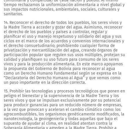
comunitaria y compartida) de cada nación y pueblo. Al mismo
tiempo rechazamos la uniformización alimentaria a nivel global y
sus impactos nutricionales, ambientales, sociales, culturales y
sanitarios.
14. Reconocer el derecho de todos los pueblos, los seres vivos y
la Madre Tierra a acceder y gozar del agua. Asimismo, reconocer
el derecho de los pueblos y países a controlar, regular y
planificar el uso y manejo respetuoso y solidario del agua y sus
ciclos en el marco de los acuerdos y convenios internacionales y
el derecho consuetudinario; prohibiendo cualquier forma de
privatización y mercantilización del agua, creando órganos de
participación popular que regulen sus usos múltiples, protejan su
calidad y planifiquen su uso futuro para consumo de los seres
vivos y para la producción alimentaria. En este marco apoyamos
la propuesta del Gobierno de Bolivia para reconocer al agua
como un Derecho Humano Fundamental según se expresa en la
“Declaratoria del Derecho Humano al Agua” y que vemos como
un paso importante en la dirección correcta.
15. Prohibir las tecnologías y procesos tecnológicos que ponen en
peligro el bienestar y la supervivencia de la Madre Tierra y los
seres vivos y que se impulsan exclusivamente por su potencial
para producir ganancias para un reducido número de empresas,
a la vez que provocan y aceleran el cambio climático como: los
agrocombustibles, los organismos genéticamente modificados, la
nanotecnología, la geoingeniería y todas aquellas que bajo el
supuesto de ayudar al clima, en realidad atentan contra la
Soberanía Alimentaria y agreden a la Madre Tierra. Prohibir a