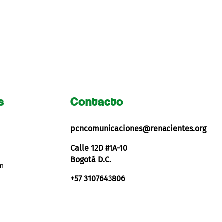
s
Contacto
pcncomunicaciones@renacientes.org
Calle 12D #1A-10
Bogotá D.C.
ón
+57 3107643806