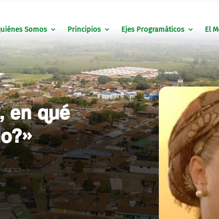
uiénes Somos
Principios
Ejes Programáticos
El M
, en qué
do?»