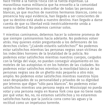
hace frente a la fuerza física con la fuerza espiritual. La
maravillosa nueva militancia que ha envuelto a la comunidad
negra no debe llevarnos a desconfiar de todas las personas
blancas, ya que muchos de nuestros hermanos blancos, como su
presencia hoy aquí evidencia, han llegado a ser conscientes de
que su destino está atado a nuestro destino. Han llegado a darse
cuenta de que su libertad está inextricablemente unida a
nuestra libertad. No podemos caminar solos.
Y mientras caminamos, debemos hacer la solemne promesa de
que siempre caminaremos hacia adelante. No podemos volver
atrás. Hay quienes están preguntando a los defensores de los
derechos civiles: “¿Cuándo estaréis satisfechos?” No podemos
estar satisfechos mientras las personas negras sean víctimas de
los indecibles horrores de la brutalidad de la policía. No
podemos estar satisfechos mientras nuestros cuerpos, cargados
con la fatiga del viaje, no puedan conseguir alojamiento en los
moteles de las autopistas ni en los hoteles de las ciudades. No
podemos estar satisfechos mientras la movilidad básica de las
personas negras sea de un ghetto más pequeño a otro más
amplio. No podemos estar satisfechos mientras nuestros hijos
sean despojados de su personalidad y privados de su dignidad
por letreros que digan “sólo para blancos”. No podemos estar
satisfechos mientras una persona negra en Mississippi no pueda
votar y una persona negra en Nueva York crea que no tiene nada
por qué votar. No, no, no estamos satisfechos y no estaremos
satisfechos hasta que la justicia corra como las aguas y la
rectitud como un impetuoso torrente.