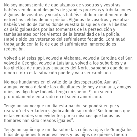
No soy inconsciente de que algunos de vosotros y vosotras
habéis venido aquí después de grandes procesos y tribulaciones.
Algunos de vosotros y vosotras habéis salido recientemente de
estrechas celdas de una prisión. Algunos de vosotros y vosotras
habéis venido de zonas donde vuestra búsqueda de la libertad
os dejó golpeados por las tormentas de la persecución y
tambaleantes por los vientos de la brutalidad de la policía.
Habéis sido los veteranos del sufrimiento fecundo. Continuad
trabajando con la fe de que el sufrimiento inmerecido es
redención.
Volved a Mississippi, volved a Alabama, volved a Carolina del Sur,
volved a Georgia, volved a Luisiana, volved a los suburbios y a
los ghettos de nuestras ciudades del Norte, sabiendo que de un
modo u otro esta situación puede y va a ser cambiada.
No nos hundamos en el valle de la desesperación. Aun así,
aunque vemos delante las dificultades de hoy y mañana, amigos
míos, os digo hoy: todavía tengo un sueño. Es un sueño
profundamente enraizado en el sueño americano.
Tengo un sueño: que un día esta nación se pondrá en pie y
realizará el verdadero significado de su credo: “Sostenemos que
estas verdades son evidentes por sí mismas: que todos los
hombres han sido creados iguales”.
Tengo un sueño: que un día sobre las colinas rojas de Georgia los
hijos de quienes fueron esclavos y los hijos de quienes fueron