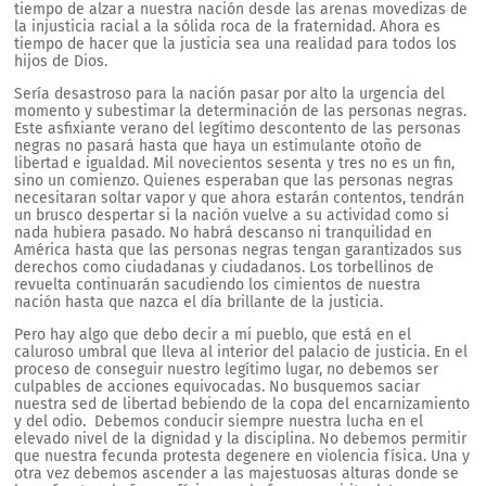
tiempo de alzar a nuestra nación desde las arenas movedizas de
la injusticia racial a la sólida roca de la fraternidad. Ahora es
tiempo de hacer que la justicia sea una realidad para todos los
hijos de Dios.
Sería desastroso para la nación pasar por alto la urgencia del
momento y subestimar la determinación de las personas negras.
Este asfixiante verano del legítimo descontento de las personas
negras no pasará hasta que haya un estimulante otoño de
libertad e igualdad. Mil novecientos sesenta y tres no es un fin,
sino un comienzo. Quienes esperaban que las personas negras
necesitaran soltar vapor y que ahora estarán contentos, tendrán
un brusco despertar si la nación vuelve a su actividad como si
nada hubiera pasado. No habrá descanso ni tranquilidad en
América hasta que las personas negras tengan garantizados sus
derechos como ciudadanas y ciudadanos. Los torbellinos de
revuelta continuarán sacudiendo los cimientos de nuestra
nación hasta que nazca el día brillante de la justicia.
Pero hay algo que debo decir a mi pueblo, que está en el
caluroso umbral que lleva al interior del palacio de justicia. En el
proceso de conseguir nuestro legítimo lugar, no debemos ser
culpables de acciones equivocadas. No busquemos saciar
nuestra sed de libertad bebiendo de la copa del encarnizamiento
y del odio. Debemos conducir siempre nuestra lucha en el
elevado nivel de la dignidad y la disciplina. No debemos permitir
que nuestra fecunda protesta degenere en violencia física. Una y
otra vez debemos ascender a las majestuosas alturas donde se