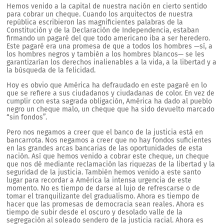
Hemos venido a la capital de nuestra nación en cierto sentido
para cobrar un cheque. Cuando los arquitectos de nuestra
república escribieron las magnificientes palabras de la
Constitución y de la Declaración de Independencia, estaban
firmando un pagaré del que todo americano iba a ser heredero.
Este pagaré era una promesa de que a todos los hombres —sí, a
los hombres negros y también a los hombres blancos— se les
garantizarían los derechos inalienables a la vida, a la libertad y a
la búsqueda de la felicidad.
Hoy es obvio que América ha defraudado en este pagaré en lo
que se refiere a sus ciudadanos y ciudadanas de color. En vez de
cumplir con esta sagrada obligación, América ha dado al pueblo
negro un cheque malo, un cheque que ha sido devuelto marcado
“sin fondos”.
Pero nos negamos a creer que el banco de la justicia está en
bancarrota. Nos negamos a creer que no hay fondos suficientes
en las grandes arcas bancarias de las oportunidades de esta
nación. Así que hemos venido a cobrar este cheque, un cheque
que nos dé mediante reclamación las riquezas de la libertad y la
seguridad de la justicia. También hemos venido a este santo
lugar para recordar a América la intensa urgencia de este
momento. No es tiempo de darse al lujo de refrescarse o de
tomar el tranquilizante del gradualismo. Ahora es tiempo de
hacer que las promesas de democracia sean reales. Ahora es
tiempo de subir desde el oscuro y desolado valle de la
segregación al soleado sendero de la justicia racial. Ahora es