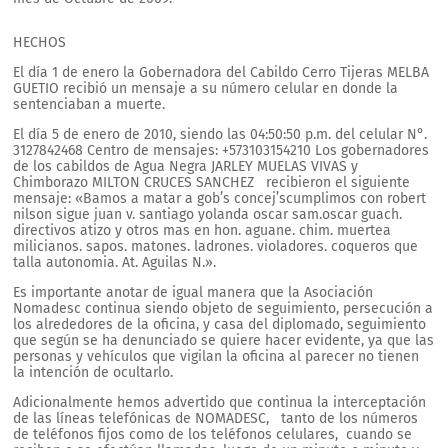
HECHOS
El día 1 de enero la Gobernadora del Cabildo Cerro Tijeras MELBA
GUETIO recibió un mensaje a su número celular en donde la
sentenciaban a muerte.
El día 5 de enero de 2010, siendo las 04:50:50 p.m. del celular N°.
3127842468 Centro de mensajes: +573103154210 Los gobernadores
de los cabildos de Agua Negra JARLEY MUELAS VIVAS y
Chimborazo MILTON CRUCES SANCHEZ recibieron el siguiente
mensaje: «Bamos a matar a gob’s concej’scumplimos con robert
nilson sigue juan v. santiago yolanda oscar sam.oscar guach.
directivos atizo y otros mas en hon. aguane. chim. muertea
milicianos. sapos. matones. ladrones. violadores. coqueros que
talla autonomia. At. Aguilas N.».
Es importante anotar de igual manera que la Asociación
Nomadesc continua siendo objeto de seguimiento, persecución a
los alrededores de la oficina, y casa del diplomado, seguimiento
que según se ha denunciado se quiere hacer evidente, ya que las
personas y vehículos que vigilan la oficina al parecer no tienen
la intención de ocultarlo.
Adicionalmente hemos advertido que continua la interceptación
de las líneas telefónicas de NOMADESC, tanto de los números
de teléfonos fijos como de los teléfonos celulares, cuando se