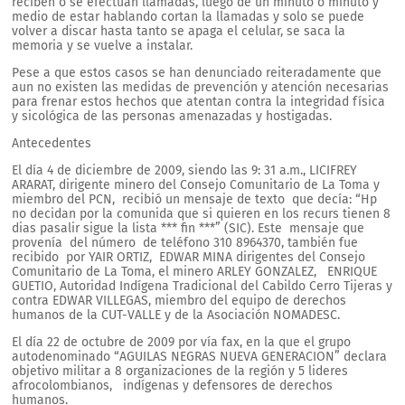
reciben o se efectúan llamadas, luego de un minuto o minuto y
medio de estar hablando cortan la llamadas y solo se puede
volver a discar hasta tanto se apaga el celular, se saca la
memoria y se vuelve a instalar.
Pese a que estos casos se han denunciado reiteradamente que
aun no existen las medidas de prevención y atención necesarias
para frenar estos hechos que atentan contra la integridad física
y sicológica de las personas amenazadas y hostigadas.
Antecedentes
El día 4 de diciembre de 2009, siendo las 9: 31 a.m., LICIFREY
ARARAT, dirigente minero del Consejo Comunitario de La Toma y
miembro del PCN, recibió un mensaje de texto que decía: “Hp
no decidan por la comunida que si quieren en los recurs tienen 8
dias pasalir sigue la lista *** fin ***” (SIC). Este mensaje que
provenía del número de teléfono 310 8964370, también fue
recibido por YAIR ORTIZ, EDWAR MINA dirigentes del Consejo
Comunitario de La Toma, el minero ARLEY GONZALEZ, ENRIQUE
GUETIO, Autoridad Indígena Tradicional del Cabildo Cerro Tijeras y
contra EDWAR VILLEGAS, miembro del equipo de derechos
humanos de la CUT-VALLE y de la Asociación NOMADESC.
El día 22 de octubre de 2009 por vía fax, en la que el grupo
autodenominado “AGUILAS NEGRAS NUEVA GENERACION” declara
objetivo militar a 8 organizaciones de la región y 5 lideres
afrocolombianos, indígenas y defensores de derechos
humanos.