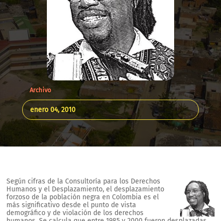
Archivo
enero 04, 2010
Según cifras de la Consultoría para los Derechos
Humanos y el Desplazamiento, el desplazamiento
forzoso de la población negra en Colombia es el
más significativo desde el punto de vista
demográfico y de violación de los derechos
humanos. Se calcula que entre 1985 y 2000 fueron desplazadas