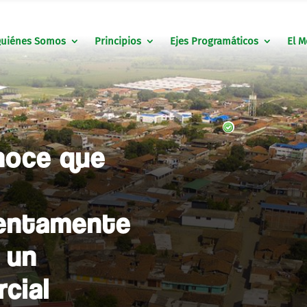
uiénes Somos
Principios
Ejes Programáticos
El M
noce que
lentamente
n un
cial