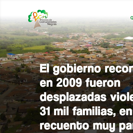
Q
El gobierno reco
en 2009 fueron
desplazadas vio
31 mil familias, e
recuento muy par