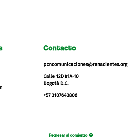
s
Contacto
pcncomunicaciones@renacientes.org
Calle 12D #1A-10
Bogotá D.C.
ón
+57 3107643806
Regresar al comienzo