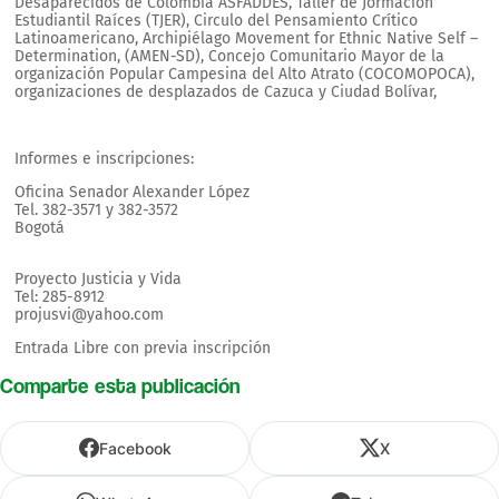
Desaparecidos de Colombia ASFADDES, Taller de Jormación
Estudiantil Raíces (TJER), Circulo del Pensamiento Crítico
Latinoamericano, Archipiélago Movement for Ethnic Native Self –
Determination, (AMEN-SD), Concejo Comunitario Mayor de la
organización Popular Campesina del Alto Atrato (COCOMOPOCA),
organizaciones de desplazados de Cazuca y Ciudad Bolívar,
Informes e inscripciones:
Oficina Senador Alexander López
Tel. 382-3571 y 382-3572
Bogotá
Proyecto Justicia y Vida
Tel: 285-8912
projusvi@yahoo.com
Entrada Libre con previa inscripción
Comparte esta publicación
Facebook
X