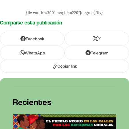
{flv width=»300″ height=»220″}negros{/flv}
Comparte esta publicación
Facebook
X
WhatsApp
Telegram
Copiar link
Recientes