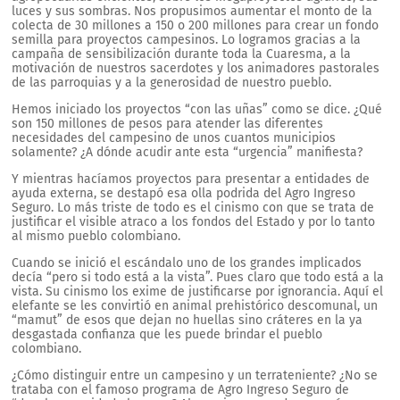
luces y sus sombras. Nos propusimos aumentar el monto de la
colecta de 30 millones a 150 o 200 millones para crear un fondo
semilla para proyectos campesinos. Lo logramos gracias a la
campaña de sensibilización durante toda la Cuaresma, a la
motivación de nuestros sacerdotes y los animadores pastorales
de las parroquias y a la generosidad de nuestro pueblo.
Hemos iniciado los proyectos “con las uñas” como se dice. ¿Qué
son 150 millones de pesos para atender las diferentes
necesidades del campesino de unos cuantos municipios
solamente? ¿A dónde acudir ante esta “urgencia” manifiesta?
Y mientras hacíamos proyectos para presentar a entidades de
ayuda externa, se destapó esa olla podrida del Agro Ingreso
Seguro. Lo más triste de todo es el cinismo con que se trata de
justificar el visible atraco a los fondos del Estado y por lo tanto
al mismo pueblo colombiano.
Cuando se inició el escándalo uno de los grandes implicados
decía “pero si todo está a la vista”. Pues claro que todo está a la
vista. Su cinismo los exime de justificarse por ignorancia. Aquí el
elefante se les convirtió en animal prehistórico descomunal, un
“mamut” de esos que dejan no huellas sino cráteres en la ya
desgastada confianza que les puede brindar el pueblo
colombiano.
¿Cómo distinguir entre un campesino y un terrateniente? ¿No se
trataba con el famoso programa de Agro Ingreso Seguro de