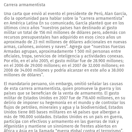
Carrera armamentista
Una carta que envió al evento el presidente de Perú, Alan García,
dio la oportunidad para hablar sobre la “carrera armamentista”
en América Latina En su comunicado, García planteó que en los
últimos cinco años “nuestros países han destinado al gasto
militar un total de 156 mil millones de dólares pero, además con
recursos presupuestales han adquirido en esos cinco años un
aproximado de 23 mil millones de dólares adicionales en nuevas
armas, cañones, aviones y naves”. Agrega que “nuestras Fuerzas
Armadas agrupan, aproximadamente 1 500 mil personas entre
oficiales, tropa, servicios de inteligencia y actividades conexas.
Por ello, en el año 2005, el gasto militar fue de 28.900 millones;
en el 2006 de 29.000 millones; en el 2007 de 32.000 millones; en
2008 de 34.000 millones y podría alcanzar en este año a 38.000
millones de dólares”.
El mandatario peruano, sin embargo, omitió señalar las causas
de esta carrera armamentista, quien promueve la guerra y los
países que se benefician de la venta de armamento. El gasto
militar de Estados Unidos en 2007 fue de 716.400 millones, en su
delirio de imponer su hegemonía en el mundo y de controlar los
flujos de petróleo, minerales y agua y la biodiversidad, Estados
Unidos tiene 865 bases militares en 46 países que albergan a
más de 190.000 soldados. Estados Unidos es un país en guerra,
participa con efectivos y armamento en las guerras de Irak y
Afganistán y mantiene un sinnúmero de frentes abiertos en
África y Asia en la llamada “guerra global contra el terrorismo”.