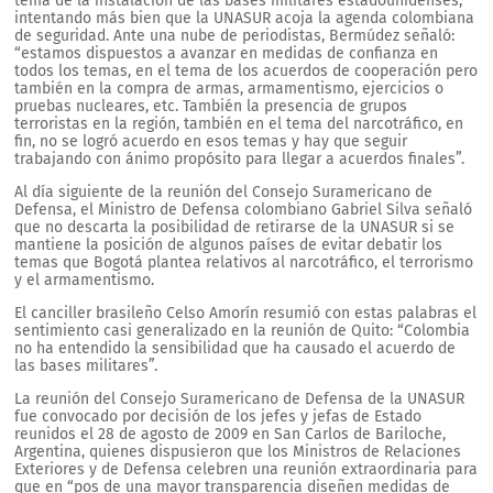
tema de la instalación de las bases militares estadounidenses,
intentando más bien que la UNASUR acoja la agenda colombiana
de seguridad. Ante una nube de periodistas, Bermúdez señaló:
“estamos dispuestos a avanzar en medidas de confianza en
todos los temas, en el tema de los acuerdos de cooperación pero
también en la compra de armas, armamentismo, ejercicios o
pruebas nucleares, etc. También la presencia de grupos
terroristas en la región, también en el tema del narcotráfico, en
fin, no se logró acuerdo en esos temas y hay que seguir
trabajando con ánimo propósito para llegar a acuerdos finales”.
Al día siguiente de la reunión del Consejo Suramericano de
Defensa, el Ministro de Defensa colombiano Gabriel Silva señaló
que no descarta la posibilidad de retirarse de la UNASUR si se
mantiene la posición de algunos países de evitar debatir los
temas que Bogotá plantea relativos al narcotráfico, el terrorismo
y el armamentismo.
El canciller brasileño Celso Amorín resumió con estas palabras el
sentimiento casi generalizado en la reunión de Quito: “Colombia
no ha entendido la sensibilidad que ha causado el acuerdo de
las bases militares”.
La reunión del Consejo Suramericano de Defensa de la UNASUR
fue convocado por decisión de los jefes y jefas de Estado
reunidos el 28 de agosto de 2009 en San Carlos de Bariloche,
Argentina, quienes dispusieron que los Ministros de Relaciones
Exteriores y de Defensa celebren una reunión extraordinaria para
que en “pos de una mayor transparencia diseñen medidas de