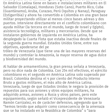
En América Latina tiene en bases e instalaciones militares en El
Salvador (Comalapa), Honduras (Soto Cano), Puerto Rico, Cuba
(Guantánamo), Aruba, Curazao, Perú (Iquitos y Nanay), Paraguay
(Estigarribia) y ahora ha convertido a Colombia en una gran base
militar proyectando utilizar al menos cinco bases aéreas y dos
puertos. Interviene directamente en el conflicto colombiano con
ayuda militar (la tercera en el mundo, luego de Israel y Egipto),
asistencia tecnológica, militares y mercenarios. Desde que se
instalaron gobiernos de izquierda en América Latina, ha
desplegado la Cuarta Flota que estaba inactiva desde finales de
la segunda guerra mundial. Estados Unidos tiene, entre sus
objetivos, apoderarse del pe
tróleo de Venezuela (que tiene una de las mayores reservas del
mundo) y controlar la Amazonía, la mayor reserva de agua dulce
y biodiversidad del mundo.
Al hablar de armamentismo, la gran prensa señala a Venezuela,
pero no dice nada de Colombia. Con 254 mil efectivos, el ejército
colombiano es el segundo en América Latina solo superado por
Brasil. Colombia destina el 4 por ciento del Producto Interno
Bruto a gastos militares, el más alto de América Latina.
Venezuela, luego de que Estados Unidos le negara la provisión de
repuestos para sus aviones y otros equipos militares, ha
adquirido armas, aviones a Rusia y otros países, pero este
equipamiento, según señaló el Vicepresidente de Venezuela
Ramón Carrizalez, es de carácter defensivo, agregando que lo
“hemos tenido que adquirir como consecuencia de la amenaza
que se ha instalado en la República de Colombia” y “para