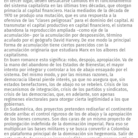
En tercer lugar, deben destacarse cambios en el funcionamiento
del sistema capitalista en las últimas tres décadas, que otorgan
primacía al capital financiero. Hacia mediados de la década de
1970 se produjo una mutación, que es una respuesta a la
ofensiva de las “clases peligrosas” para el dominio del capital. Al
transmutar el capital productivo en capital financiero, el sistema
abandona la reproducción ampliada –como eje de la
acumulación– por la acumulación por desposesión, término
acuñado por el geógrafo David Harvey. De ese modo la principal
forma de acumulación tiene ciertos parecidos con la
acumulación originaria que estudiara Marx en los albores del
capitalismo.
En buen romance esto significa: robo, despojo, apropiación. Va de
la mano del abandono de los Estados de Bienestar, el mayor
intento por integrar y controlar a los de abajo ensayado por el
sistema. Del mismo modo, y por las mismas razones, la
democracia liberal pierde interés, ya que no asegura que, sin
estados benefactores, los de abajo no se rebelen. Crisis de los
mecanismos de integración, crisis de los partidos y sindicatos,
crisis de las democracias, que, en adelante, son apenas
regímenes electorales para otorgar cierta legitimidad a los que
gobiernan.
En Sudamérica, dos proyectos pretenden rediseñar el continente
desde arriba: el control riguroso de los de abajo y la apropiación
de los bienes comunes. Son dos caras de un mismo proyecto de
prolongación indefinida de la dominación imperial. Para eso se
multiplican las bases militares y se busca convertir a Colombia
en plataforma principal de la dominación sin hegemonía. Salir de