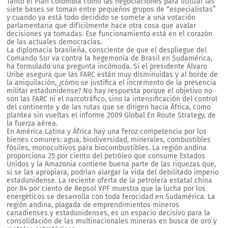
Tanto el Plan Colombia como las negociaciones para utilizar las
siete bases se toman entre pequeños grupos de “especialistas”
y cuando ya está todo decidido se somete a una votación
parlamentaria que difícilmente hace otra cosa que avalar
decisiones ya tomadas. Ese funcionamiento está en el corazón
de las actuales democracias.
La diplomacia brasileña, consciente de que el despliegue del
Comando Sur va contra la hegemonía de Brasil en Sudamérica,
ha formulado una pregunta incómoda. Si el presidente Álvaro
Uribe asegura que las FARC están muy disminuidas y al borde de
la aniquilación, ¿cómo se justifica el incremento de la presencia
militar estadunidense? No hay respuesta porque el objetivo no
son las FARC ni el narcotráfico, sino la intensificación del control
del continente y de las rutas que se dirigen hacia África, como
plantea sin vueltas el informe 2009 Global En Route Strategy, de
la fuerza aérea.
En América Latina y África hay una feroz competencia por los
bienes comunes: agua, biodiversidad, minerales, combustibles
fósiles, monocultivos para biocombustibles. La región andina
proporciona 25 por ciento del petróleo que consume Estados
Unidos y la Amazonia contiene buena parte de las riquezas que,
si se las apropiara, podrían alargar la vida del debilitado imperio
estadunidense. La reciente oferta de la petrolera estatal china
por 84 por ciento de Repsol YPF muestra que la lucha por los
energéticos se desarrolla con toda ferocidad en Sudamérica. La
región andina, plagada de emprendimientos mineros
canadienses y estadunidenses, es un espacio decisivo para la
consolidación de las multinacionales mineras en busca de oro y