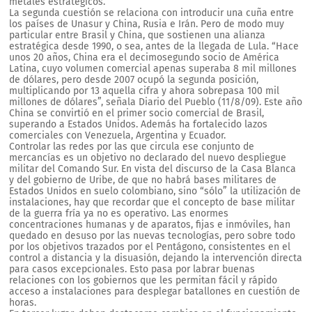
metales estratégicos.
La segunda cuestión se relaciona con introducir una cuña entre
los países de Unasur y China, Rusia e Irán. Pero de modo muy
particular entre Brasil y China, que sostienen una alianza
estratégica desde 1990, o sea, antes de la llegada de Lula. “Hace
unos 20 años, China era el decimosegundo socio de América
Latina, cuyo volumen comercial apenas superaba 8 mil millones
de dólares, pero desde 2007 ocupó la segunda posición,
multiplicando por 13 aquella cifra y ahora sobrepasa 100 mil
millones de dólares”, señala Diario del Pueblo (11/8/09). Este año
China se convirtió en el primer socio comercial de Brasil,
superando a Estados Unidos. Además ha fortalecido lazos
comerciales con Venezuela, Argentina y Ecuador.
Controlar las redes por las que circula ese conjunto de
mercancías es un objetivo no declarado del nuevo despliegue
militar del Comando Sur. En vista del discurso de la Casa Blanca
y del gobierno de Uribe, de que no habrá bases militares de
Estados Unidos en suelo colombiano, sino “sólo” la utilización de
instalaciones, hay que recordar que el concepto de base militar
de la guerra fría ya no es operativo. Las enormes
concentraciones humanas y de aparatos, fijas e inmóviles, han
quedado en desuso por las nuevas tecnologías, pero sobre todo
por los objetivos trazados por el Pentágono, consistentes en el
control a distancia y la disuasión, dejando la intervención directa
para casos excepcionales. Esto pasa por labrar buenas
relaciones con los gobiernos que les permitan fácil y rápido
acceso a instalaciones para desplegar batallones en cuestión de
horas.