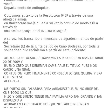
Comunitario de Caño Bodegas, ubicado en el municipio de
Yondó,
Departamento de Antioquia».
Obtuvimos el texto de la Resolución 0459 a través de una
abogada amiga
en Barrancabermeja quien a su vez lo obtuvo de modo ágil a
través de
una amistad suya en el INCODER Bogotá.
A su vez, les transcribo el mensaje de agradecimientos de parte
del
Secretario (E) de la Junta del CC de Caño Bodegas, por toda la
solidaridad que recibieron a partir de este incidente:
«HOLA PROFE ACABO DE IMPRIMIR LA RESOLUCION 0459 DE ABRIL
20 DE 2009 Y
BUENO CREO QUE DEBERIAN CAMBIARLE EL TITULO PUES NOS
CAUSO UNA GRAN
CONFUSION PERO FINALMENTE CONSEGUI LO QUE QUERIA Y ERA
QUE ESTO SE
ACLARARA.
ME QUEDO SIN PALABRAS PARA AGRADECERLE, EN NOMBRE DEL
CNB TODO LO QUE
HIZO Y QUE BUENO TENER UNA FAMILIA AFRO TAN GRANDE Y TAN
DISPUESTA A
AYUDAR EN LAS SITUACIONES QUE NO PARECEN SER TAN