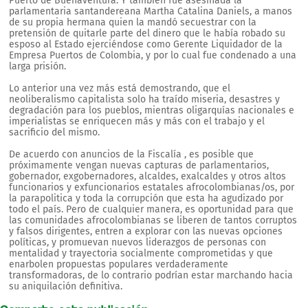
Puerto de Buenaventura. Y también fue asesinada la
parlamentaria santandereana Martha Catalina Daniels, a manos
de su propia hermana quien la mandó secuestrar con la
pretensión de quitarle parte del dinero que le había robado su
esposo al Estado ejerciéndose como Gerente Liquidador de la
Empresa Puertos de Colombia, y por lo cual fue condenado a una
larga prisión.
Lo anterior una vez más está demostrando, que el
neoliberalismo capitalista solo ha traído miseria, desastres y
degradación para los pueblos, mientras oligarquías nacionales e
imperialistas se enriquecen más y más con el trabajo y el
sacrificio del mismo.
De acuerdo con anuncios de la Fiscalía , es posible que
próximamente vengan nuevas capturas de parlamentarios,
gobernador, exgobernadores, alcaldes, exalcaldes y otros altos
funcionarios y exfuncionarios estatales afrocolombianas/os, por
la parapolitica y toda la corrupción que esta ha agudizado por
todo el país. Pero de cualquier manera, es oportunidad para que
las comunidades afrocolombianas se liberen de tantos corruptos
y falsos dirigentes, entren a explorar con las nuevas opciones
políticas, y promuevan nuevos liderazgos de personas con
mentalidad y trayectoria socialmente comprometidas y que
enarbolen propuestas populares verdaderamente
transformadoras, de lo contrario podrían estar marchando hacia
su aniquilación definitiva.