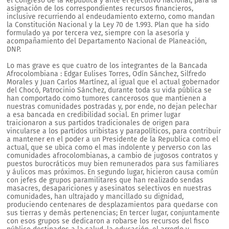
el Congreso de la República y ante el ejecutivo nacional, para la
asignación de los correspondientes recursos financieros,
inclusive recurriendo al endeudamiento externo, como mandan
la Constitución Nacional y la Ley 70 de 1.993. Plan que ha sido
formulado ya por tercera vez, siempre con la asesoría y
acompañamiento del Departamento Nacional de Planeación,
DNP.
Lo mas grave es que cuatro de los integrantes de la Bancada
Afrocolombiana : Edgar Eulises Torres, Odín Sánchez, Silfredo
Morales y Juan Carlos Martínez, al igual que el actual gobernador
del Chocó, Patrocinio Sánchez, durante toda su vida pública se
han comportado como tumores cancerosos que mantienen a
nuestras comunidades postradas y, por ende, no dejan pelechar
a esa bancada en credibilidad social. En primer lugar
traicionaron a sus partidos tradicionales de origen para
vincularse a los partidos uribistas y parapolíticos, para contribuir
a mantener en el poder a un Presidente de la Republica como el
actual, que se ubica como el mas indolente y perverso con las
comunidades afrocolombianas, a cambio de jugosos contratos y
puestos burocráticos muy bien remunerados para sus familiares
y áulicos mas próximos. En segundo lugar, hicieron causa común
con jefes de grupos paramilitares que han realizado sendas
masacres, desapariciones y asesinatos selectivos en nuestras
comunidades, han ultrajado y mancillado su dignidad,
produciendo centenares de desplazamientos para quedarse con
sus tierras y demás pertenencias; En tercer lugar, conjuntamente
con esos grupos se dedicaron a robarse los recursos del fisco