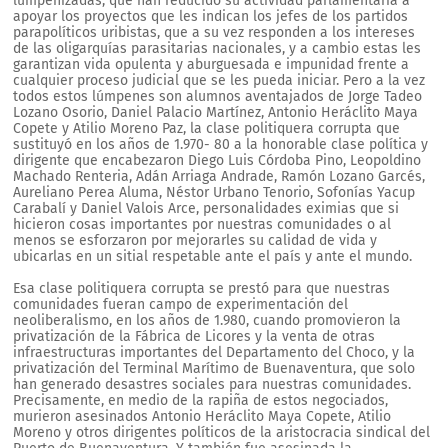
lumpenizadas, que han reducido su actividad parlamentaria a
apoyar los proyectos que les indican los jefes de los partidos
parapolíticos uribistas, que a su vez responden a los intereses
de las oligarquías parasitarias nacionales, y a cambio estas les
garantizan vida opulenta y aburguesada e impunidad frente a
cualquier proceso judicial que se les pueda iniciar. Pero a la vez
todos estos lúmpenes son alumnos aventajados de Jorge Tadeo
Lozano Osorio, Daniel Palacio Martínez, Antonio Heráclito Maya
Copete y Atilio Moreno Paz, la clase politiquera corrupta que
sustituyó en los años de 1.970- 80 a la honorable clase política y
dirigente que encabezaron Diego Luis Córdoba Pino, Leopoldino
Machado Renteria, Adán Arriaga Andrade, Ramón Lozano Garcés,
Aureliano Perea Aluma, Néstor Urbano Tenorio, Sofonías Yacup
Carabalí y Daniel Valois Arce, personalidades eximias que si
hicieron cosas importantes por nuestras comunidades o al
menos se esforzaron por mejorarles su calidad de vida y
ubicarlas en un sitial respetable ante el país y ante el mundo.
Esa clase politiquera corrupta se prestó para que nuestras
comunidades fueran campo de experimentación del
neoliberalismo, en los años de 1.980, cuando promovieron la
privatización de la Fábrica de Licores y la venta de otras
infraestructuras importantes del Departamento del Choco, y la
privatización del Terminal Marítimo de Buenaventura, que solo
han generado desastres sociales para nuestras comunidades.
Precisamente, en medio de la rapiña de estos negociados,
murieron asesinados Antonio Heráclito Maya Copete, Atilio
Moreno y otros dirigentes políticos de la aristocracia sindical del