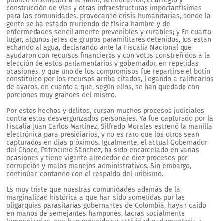
público destinados a la salud, la educación, el arreglo y
construcción de vías y otras infraestructuras importantísimas
para las comunidades, provocando crisis humanitarias, donde la
gente se ha estado muriendo de física hambre y de
enfermedades sencillamente prevenibles y curables; y En cuarto
lugar, algunos jefes de grupos paramilitares detenidos, los están
echando al agua, declarando ante la Fiscalía Nacional que
ayudaron con recursos financieros y con votos constreñidos a la
elección de estos parlamentarios y gobernador, en repetidas
ocasiones, y que uno de los compromisos fue repartirse el botín
constituido por los recursos arriba citados, llegando a calificarlos
de avaros, en cuanto a que, según ellos, se han quedado con
porciones muy grandes del mismo.
Por estos hechos y delitos, cursan muchos procesos judiciales
contra estos desvergonzados personajes. Ya fue capturado por la
Fiscalía Juan Carlos Martínez, Silfredo Morales estrenó la manilla
electrónica para presidiarios, y no es raro que los otros sean
capturados en días próximos. Igualmente, el actual Gobernador
del Choco, Patrocinio Sánchez, ha sido encarcelado en varias
ocasiones y tiene vigente alrededor de diez procesos por
corrupción y malos manejos administrativos. Sin embargo,
continúan contando con el respaldo del uribismo.
Es muy triste que nuestras comunidades además de la
marginalidad histórica a que han sido sometidas por las
oligarquías parasitarias gobernantes de Colombia, hayan caído
en manos de semejantes hampones, lacras socialmente