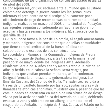
conocimiento de los organismos de control del Estado el día 22
de abril del 2008.
La Consejería Mayor CRIC reclama ante el mundo que el Estado
colombiano detenga la guerra contra los indígenas, pues
mientras el presidente no se disculpe públicamente por su
ofrecimiento de pago de recompensas para romper la unidad
indígena, realizado en marzo del 2008 en la ciudad de Popayán,
sus agentes seguirán considerando un favor a su gobierno
acechar y hasta asesinar a los indígenas. Igual sucede con la
guerrilla de las
FARC y su poco favor a la paz de Colombia, al seguir amenazando
y matando indígenas por considerar que aquellas comunidades
que tiene control territorial de la fuerza pública son
colaboradores o escudos de sus contrincantes.
Lo sucedido en Nariño, en la Comunidad indígena de Piedra
Verde, municipio de Barbacoas, a las tres de la mañana del
pasado 11 de mayo, donde los indígenas Aw´a, Adelnelio
Bisbiscuz García de 37 años edad y Marco Antonio Taicúz de 32
años, y herida en la cabeza la señora Berta Vargas, por
individuos que vestían prendas militares, así lo confirman.
De igual forma la amenaza a la gobernadora indígena, Luz
Emerita Cuspian, del Cabildo de Huila, Tierradentro, recibida a
través de un panfleto firmado por las auc, águilas negras y de
llamadas telefónicas anónimas, muestran que a pesar de que las
comunidades se encuentra en medio de una situación de riesgo
vivida por la actividad volcánica del Nevado del Huila, debiendo
evacuar la zona y ubicarse en un albergue temporal en el
resguardo de Ambaló, municipio de Silvia, Cauca, el Estado no ha