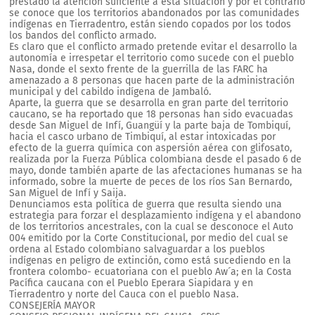
prestado la atención suficiente a esta situación y por el contrario
se conoce que los territorios abandonados por las comunidades
indígenas en Tierradentro, están siendo copados por los todos
los bandos del conflicto armado.
Es claro que el conflicto armado pretende evitar el desarrollo la
autonomía e irrespetar el territorio como sucede con el pueblo
Nasa, donde el sexto frente de la guerrilla de las FARC ha
amenazado a 8 personas que hacen parte de la administración
municipal y del cabildo indígena de Jambaló.
Aparte, la guerra que se desarrolla en gran parte del territorio
caucano, se ha reportado que 18 personas han sido evacuadas
desde San Miguel de Infí, Guangüí y la parte baja de Tombiquí,
hacia el casco urbano de Timbiquí, al estar intoxicadas por
efecto de la guerra química con aspersión aérea con glifosato,
realizada por la Fuerza Pública colombiana desde el pasado 6 de
mayo, donde también aparte de las afectaciones humanas se ha
informado, sobre la muerte de peces de los ríos San Bernardo,
San Miguel de Infí y Saija.
Denunciamos esta política de guerra que resulta siendo una
estrategia para forzar el desplazamiento indígena y el abandono
de los territorios ancestrales, con la cual se desconoce el Auto
004 emitido por la Corte Constitucional, por medio del cual se
ordena al Estado colombiano salvaguardar a los pueblos
indígenas en peligro de extinción, como está sucediendo en la
frontera colombo- ecuatoriana con el pueblo Aw´a; en la Costa
Pacífica caucana con el Pueblo Eperara Siapidara y en
Tierradentro y norte del Cauca con el pueblo Nasa.
CONSEJERÍA MAYOR