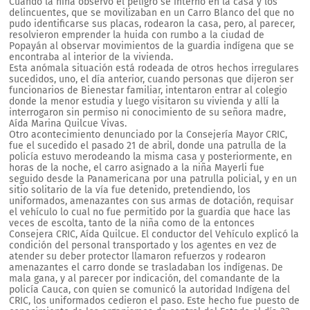
Cuando la niña observó el peligro se internó en la casa y los
delincuentes, que se movilizaban en un Carro Blanco del que no
pudo identificarse sus placas, rodearon la casa, pero, al parecer,
resolvieron emprender la huida con rumbo a la ciudad de
Popayán al observar movimientos de la guardia indígena que se
encontraba al interior de la vivienda.
Esta anómala situación está rodeada de otros hechos irregulares
sucedidos, uno, el día anterior, cuando personas que dijeron ser
funcionarios de Bienestar familiar, intentaron entrar al colegio
donde la menor estudia y luego visitaron su vivienda y allí la
interrogaron sin permiso ni conocimiento de su señora madre,
Aída Marina Quilcue Vivas.
Otro acontecimiento denunciado por la Consejería Mayor CRIC,
fue el sucedido el pasado 21 de abril, donde una patrulla de la
policía estuvo merodeando la misma casa y posteriormente, en
horas de la noche, el carro asignado a la niña Mayerli fue
seguido desde la Panamericana por una patrulla policial, y en un
sitio solitario de la vía fue detenido, pretendiendo, los
uniformados, amenazantes con sus armas de dotación, requisar
el vehículo lo cual no fue permitido por la guardia que hace las
veces de escolta, tanto de la niña como de la entonces
Consejera CRIC, Aída Quilcue. El conductor del Vehículo explicó la
condición del personal transportado y los agentes en vez de
atender su deber protector llamaron refuerzos y rodearon
amenazantes el carro donde se trasladaban los indígenas. De
mala gana, y al parecer por indicación, del comandante de la
policía Cauca, con quien se comunicó la autoridad Indígena del
CRIC, los uniformados cedieron el paso. Este hecho fue puesto de